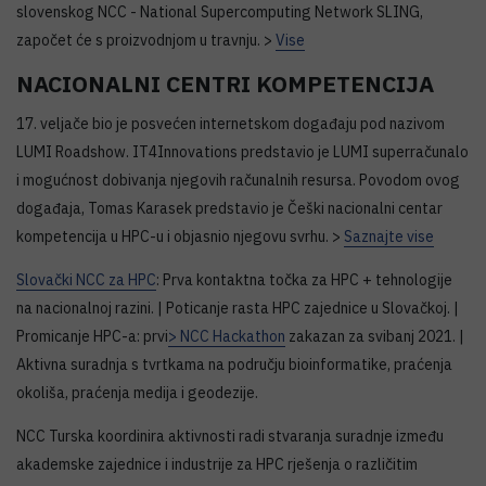
slovenskog NCC - National Supercomputing Network SLING,
započet će s proizvodnjom u travnju. >
Vise
NACIONALNI CENTRI KOMPETENCIJA
17. veljače bio je posvećen internetskom događaju pod nazivom
LUMI Roadshow. IT4Innovations predstavio je LUMI superračunalo
i mogućnost dobivanja njegovih računalnih resursa. Povodom ovog
događaja, Tomas Karasek predstavio je Češki nacionalni centar
kompetencija u HPC-u i objasnio njegovu svrhu. >
Saznajte vise
Slovački NCC za HPC
: Prva kontaktna točka za HPC + tehnologije
na nacionalnoj razini. | Poticanje rasta HPC zajednice u Slovačkoj. |
Promicanje HPC-a: prvi
> NCC Hackathon
zakazan za svibanj 2021. |
Aktivna suradnja s tvrtkama na području bioinformatike, praćenja
okoliša, praćenja medija i geodezije.
NCC Turska koordinira aktivnosti radi stvaranja suradnje između
akademske zajednice i industrije za HPC rješenja o različitim