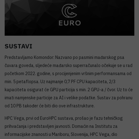
SUSTAVI
Predstavljamo Komondor: Nazvano po pasmini mađarskog psa
čuvara goveda, sljedeće mađarsko superračunalo očekuje se u rad
početkom 2022. godine, s procijenjenim vršnim performansama od
min. 5 petaflopsa. Uz najmanje 0,7 PF CPU kapaciteta, 2/3
kapaciteta osigurat će GPU particija s min. 2 GPU-a / čvor. Uz to će
imati namjenske particije za AI i velike podatke. Sustav za pohranu
od 10 PB također će biti dio ove infrastrukture.
HPC Vega, prvi od EuroHPC sustava, prošao je fazu tehničkog
prihvaćanja i predstavljen javnosti. Domaćin na Institutu za
informacijske znanosti u Mariboru, Slovenija, HPC Vega, dio