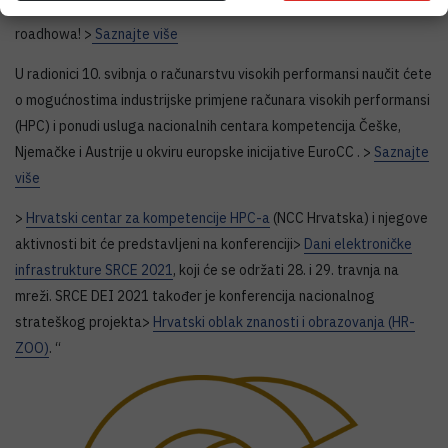
su sudjelovali. Pročitajte više i pogledajte sljedeće datume LUMI
roadhowa! >
Saznajte više
U radionici 10. svibnja o računarstvu visokih performansi naučit ćete
o mogućnostima industrijske primjene računara visokih performansi
(HPC) i ponudi usluga nacionalnih centara kompetencija Češke,
Njemačke i Austrije u okviru europske inicijative EuroCC . >
Saznajte
više
>
Hrvatski centar za kompetencije HPC-a
(NCC Hrvatska) i njegove
aktivnosti bit će predstavljeni na konferenciji>
Dani elektroničke
infrastrukture SRCE 2021
, koji će se održati 28. i 29. travnja na
mreži. SRCE DEI 2021 također je konferencija nacionalnog
strateškog projekta>
Hrvatski oblak znanosti i obrazovanja (HR-
ZOO)
. “