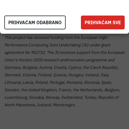
NCC Estonia je u suradnji sa Sveučilištem u Tartuu pokrenuo HPC
tečaj u …
PRIHVAĆAM ODABRANO
PRIHVAĆAM SVE
Više..
This project has received funding from the European High-
Performance Computing Joint Undertaking (JU) under grant
agreement No 951732. The JU receives support from the European
Union’s Horizon 2020 research andinnovation programme and
Germany, Bulgaria, Austria, Croatia, Cyprus, the Czech Republic,
Denmark, Estonia, Finland, Greece, Hungary, Ireland, Italy,
Lithuania, Latvia, Poland, Portugal, Romania, Slovenia, Spain,
Sweden, the United Kingdom, France, the Netherlands, Belgium,
Luxembourg, Slovakia, Norway, Switzerland, Turkey, Republic of
North Macedonia, Iceland, Montenegro.