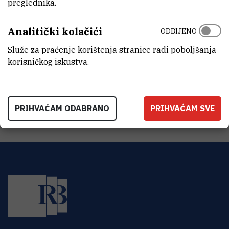
preglednika.
Praćenje projektnih financija– financijska kartica
Projektni dokumenti:
Analitički kolačići
ODBIJENO
Izvješćivanje o radu (opis rada)
Služe za praćenje korištenja stranice radi poboljšanja
2. Praćenje provedbe projekta kroz 4PM
korisničkog iskustva.
3. Izvješćivanje o projektu:
4. Multi-projektno vođenje
PRIHVAĆAM ODABRANO
PRIHVAĆAM SVE