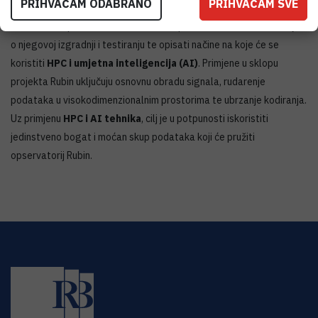
PRIHVAĆAM ODABRANO
PRIHVAĆAM SVE
Predavač će predstaviti sustav Rubin, pružiti ažurirane informacije
o njegovoj izgradnji i testiranju te opisati načine na koje će se
koristiti
HPC i umjetna inteligencija (AI)
. Primjene u sklopu
projekta Rubin uključuju osnovnu obradu signala, rudarenje
podataka u visokodimenzionalnim prostorima te ubrzanje kodiranja.
Uz primjenu
HPC i AI tehnika
, cilj je u potpunosti iskoristiti
jedinstveno bogat i moćan skup podataka koji će pružiti
opservatorij Rubin.