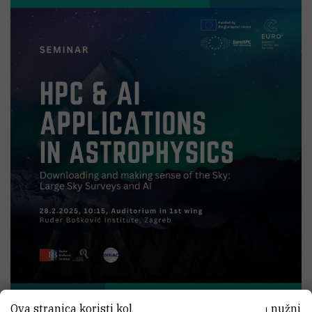
Ova stranica koristi kolačiće. Neki od tih kolačića nužni