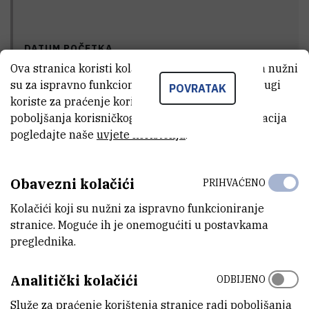
DATUM POČETKA
1.6.2011.
Ova stranica koristi kolačiće. Neki od tih kolačića nužni
su za ispravno funkcioniranje stranice, dok se drugi
POVRATAK
koriste za praćenje korištenja stranice radi
poboljšanja korisničkog iskustva. Za više informacija
DATUM ZAVRŠETKA
pogledajte naše
uvjete korištenja
.
31.5.2015.
Obavezni kolačići
PRIHVAĆENO
STATUS
Kolačići koji su nužni za ispravno funkcioniranje
Završen
stranice. Moguće ih je onemogućiti u postavkama
preglednika.
Analitički kolačići
ODBIJENO
GLAVNI ISTRAŽIVAČ
Služe za praćenje korištenja stranice radi poboljšanja