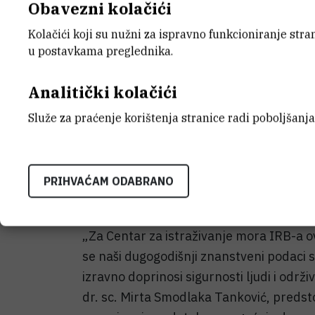
Obavezni kolačići
plutača, od kojih se jedna nalazi na Kv
sustavnog praćenja klimatologije cijelo
Kolačići koji su nužni za ispravno funkcioniranje str
plutača Centra za istraživanje mora na 
u postavkama preglednika.
unaprjeđujemo sigurnost plovidbe i raz
područja koje je, nažalost, u zadnja dv
Analitički kolačići
vremenskih prilika“, izjavio je dr. sc. Iv
Služe za praćenje korištenja stranice radi poboljšanja
Posebnu važnost ima činjenica da pluta
Sredozemlju, mjere i vidljivost nad more
PRIHVAĆAM ODABRANO
važnosti za izdavanje upozorenja na magl
sigurnosti pomorskog prometa.
„Za Centar za istraživanje mora IRB-a o
se naši dugogodišnji znanstveni podaci s
izravno doprinosi sigurnosti ljudi i odr
dr. sc. Mirta Smodlaka Tanković, predst