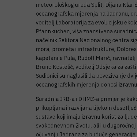
meteorološkog ureda Split, Dijana Klarić
oceanografska mjerenja na Jadranu, dr
voditelj Laboratorija za evolucijsku ekol
Pfannkuchen, viša znanstvena suradnic
načelnik Sektora Nacionalnog centra sig
mora, prometa i infrastrukture, Dolore
kapetanije Pula, Rudolf Marić, ravnatelj
Bruno Kostelić, voditelj Odsjeka za zašti
Sudionici su naglasili da povezivanje dv
oceanografskih mjerenja donosi izravnu k
Suradnja IRB-a i DHMZ-a primjer je kako
prikupljana i razvijana tijekom desetljeć
sustave koji imaju izravnu korist za lju
svakodnevnom životu, ali i u dugoročno
očuvanju Jadrana za buduće generacije.