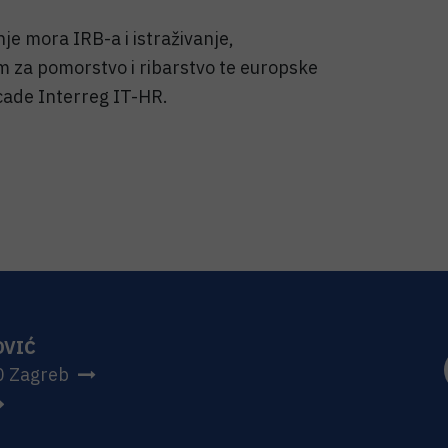
je mora IRB-a i istraživanje,
m za pomorstvo i ribarstvo te europske
cade Interreg IT-HR.
OVIĆ
0 Zagreb