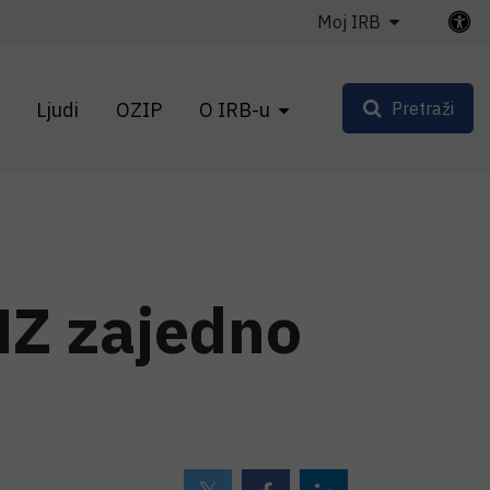
Moj IRB
Ljudi
OZIP
O IRB-u
Pretraži
MZ zajedno