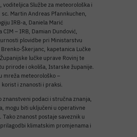
, voditeljica Službe za meteorološka i
. sc. Martin Andreas Pfannkuchen,
ogiju IRB-a, Daniela Marić
a CIM – IRB, Damian Dundović,
urnosti plovidbe pri Ministarstvu
s Brenko-Škerjanc, kapetanica Lučke
 Županijske lučke uprave Rovinj te
tu prirode i okoliša, Istarske županije.
iju mreža meteorološko –
orist i znanosti i praksi.
 znanstveni podaci i stručna znanja,
a, mogu biti uključeni u operativne
de. Tako znanost postaje saveznik u
j prilagodbi klimatskim promjenama i