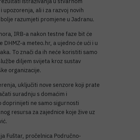
ezultati istraživanja u stvarnom
upozorenja, ali i za razvoj novih
 bolje razumjeti promjene u Jadranu.
mora, IRB-a nakon testne faze bit će
 DHMZ-a meteo.hr, a ujedno će ući i u
a. To znači da ih neće koristiti samo
službe diljem svijeta kroz sustav
ke organizacije.
renja, uključiti nove senzore koji prate
ačati suradnju s domaćim i
doprinijeti ne samo sigurnosti
nog resursa za zajednice koje žive uz
ić.
ija Fuštar, pročelnica Područno-