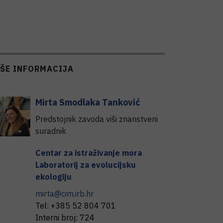
IŠE INFORMACIJA
Mirta
Smodlaka Tanković
Predstojnik zavoda viši znanstveni
suradnik
Centar za istraživanje mora
Laboratorij za evolucijsku
ekologiju
mirta@cim.irb.hr
Tel:
+385 52 804 701
Interni broj:
724