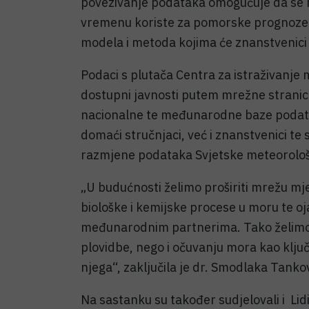
povezivanje podataka omogućuje da se r
vremenu koriste za pomorske prognoze i 
modela i metoda kojima će znanstvenici
Podaci s plutača Centra za istraživanje 
dostupni javnosti putem mrežne stranice
nacionalne te međunarodne baze podatak
domaći stručnjaci, već i znanstvenici te 
razmjene podataka Svjetske meteorološ
„U budućnosti želimo proširiti mrežu mje
biološke i kemijske procese u moru te oj
međunarodnim partnerima. Tako želimo 
plovidbe, nego i očuvanju mora kao ključ
njega“, zaključila je dr. Smodlaka Tankov
Na sastanku su također sudjelovali i Lid