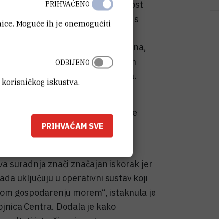
arneru, po prvi put imamo mogućnost
PRIHVAĆENO
g Jadrana. Integracijom podataka s
anice. Moguće ih je onemogućiti
zapadnoj obali Istre dodatno
umijevanje klime sjevernog Jadrana,
a tjedna često na udaru ekstremnih
ODBIJENO
an Güttler, glavni ravnatelj DHMZ-a.
 korisničkog iskustva.
če IRB-a i DHMZ-a, jedinstveno u
m. Riječ je o parametru od ključne
PRIHVAĆAM SVE
u, jednu od najvećih prijetnji
va suradnja znači značajan iskorak jer
ada uključuju u operativni sustav koji
živom gospodarenju morem“, istaknula je
ojnica Centra. Dodala je kako