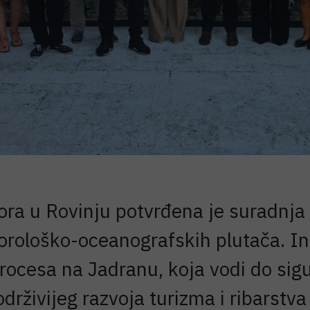
mora u Rovinju potvrđena je suradnj
orološko-oceanografskih plutača. I
procesa na Jadranu, koja vodi do sigu
održivijeg razvoja turizma i ribarstva