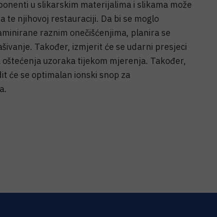
onenti u slikarskim materijalima i slikama može
 te njihovoj restauraciji. Da bi se moglo
aminirane raznim onečišćenjima, planira se
prašivanje. Također, izmjerit će se udarni presjeci
na oštećenja uzoraka tijekom mjerenja. Također,
it će se optimalan ionski snop za
a.