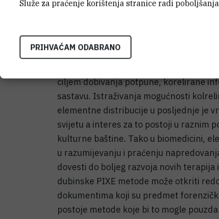
Služe za praćenje korištenja stranice radi poboljšanja
U ovom projektu cilj je sekvencionalno 
snopiva (IBA metoda) koje služe za odre
PRIHVAĆAM ODABRANO
česticama inducirana emisija X-zračenja
unatrag (RBS), s MeV SIMS-om koji daje
ciljem dobivanja potpune, korelirane i
sastavu. Istraživanja mogućnosti kolrel
elementne distribucije u posljednje je v
svijetu a interes za to postoji u raznim
kulturne baštine. Tako u biomedicini, el
u razumijevanju i praćenju napredovanja
dovesti do boljeg razvoja novih terapija
dubinske PIXE metode može otkriti redos
dokumentima koji su predmet forenzičkog
postoje metode koje bi to mogle pouzdan