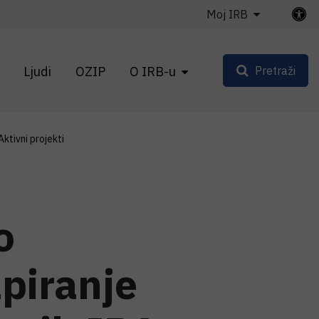
Moj IRB
Ljudi
OZIP
O IRB-u
Pretraži
Aktivni projekti
o
piranje