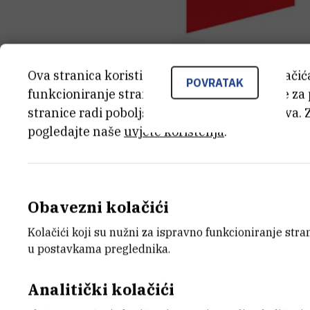
Ova stranica koristi kolačiće. Neki od tih kolači
POVRATAK
funkcioniranje stranice, dok se drugi koriste za
stranice radi poboljšanja korisničkog iskustva. 
pogledajte naše
uvjete korištenja
.
KATEGORIJA
IZNOS 
Projekti Hrvatske zaklade za
199.220,0
znanost
Obavezni kolačići
Kolačići koji su nužni za ispravno funkcioniranje str
u postavkama preglednika.
DATUM ZAVRŠETKA
STATUS
15.12.2027.
Aktivan
Analitički kolačići