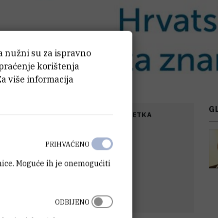
ća nužni su za ispravno
 praćenje korištenja
Za više informacija
G
FINANCIRANJA
DATUM POČETKA
0
EUR
16.12.2024.
PRIHVAĆENO
anice. Moguće ih je onemogućiti
ODBIJENO