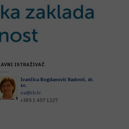
LAVNI ISTRAŽIVAČ
Ivančica
Bogdanović Radović
,
dr.
sc.
iva@irb.hr
+385 1 457 1227