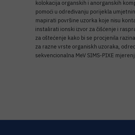
kolokacija organskih i anorganskih komp
pomoći u određivanju porijekla umjetnina
mapirati površine uzorka koje nisu kont
instalirati ionski izvor za čišćenje i ras
za oštećenje kako bi se procjenila razi
za razne vrste organiskh uzoraka, odred
sekvencionalna MeV SIMS-PIXE mjerenj