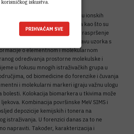
 korisničkog iskustva.
povezati metode za analizu pomoću ionskih
đivanje 2D distribucije elemenata kao što su
PRIHVAĆAM SVE
 (PIXE) i Rutherfordovo elastično raspršenje
 informaciju o molekularnom sastavu uzorka s
nformacije o elementnom i molekularnom
iranog određivanja prostorne molekulske i
rijeme u fokusu mnogih istraživačkih grupa u
 područjima, od biomedicine do forenzike i čuvanja
ementni i molekularni markeri igraju važnu ulogu
 bolesti. Kolokacija biomarkera u tkivima može
 i ljekova. Kombinacija površinske MeV SIMS i
ljed depozicije kemijskih i tonera na
 istraživanja. U forenzici danas za to ne
o napraviti. Također, karakterizacija i