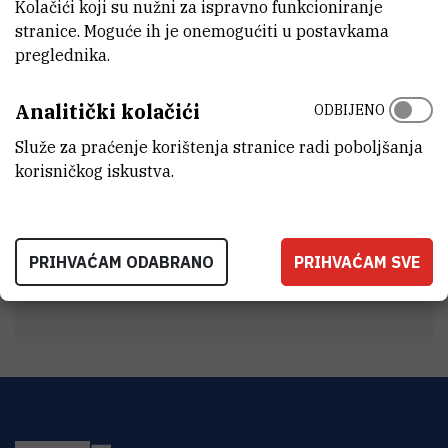
Kolačići koji su nužni za ispravno funkcioniranje
INTERNI BROJ
stranice. Moguće ih je onemogućiti u postavkama
1324
preglednika.
1241
ZAVOD
Analitički kolačići
ODBIJENO
Zavod za eksperimentalnu fiziku
Služe za praćenje korištenja stranice radi poboljšanja
LABORATORIJ
korisničkog iskustva.
Laboratorij za interakcije ionskih snopova
ADRESA
Institut Ruđer Bošković
PRIHVAĆAM ODABRANO
PRIHVAĆAM SVE
Bijenička 54
HR-10000 Zagreb