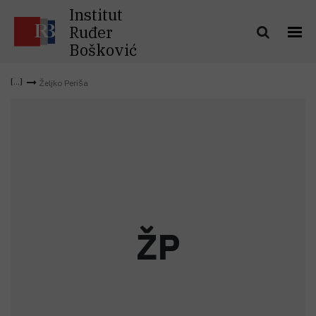
Institut
Ruđer
Bošković
Željko Periša
Ž
P