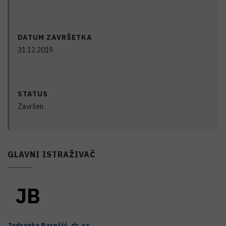
DATUM ZAVRŠETKA
31.12.2019.
STATUS
Završen
GLAVNI ISTRAŽIVAČ
J
B
Jadranka
Barešić
,
dr. sc.