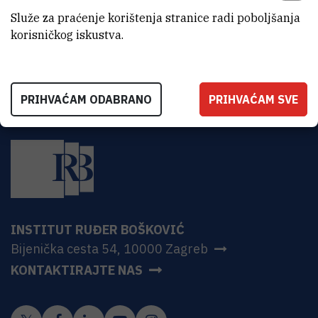
basrak@irb.hr
Služe za praćenje korištenja stranice radi poboljšanja
korisničkog iskustva.
PRIHVAĆAM ODABRANO
PRIHVAĆAM SVE
INSTITUT RUĐER BOŠKOVIĆ
Bijenička cesta 54, 10000 Zagreb
KONTAKTIRAJTE NAS