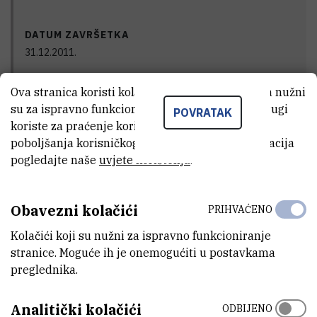
DATUM ZAVRŠETKA
31.12.2011.
Ova stranica koristi kolačiće. Neki od tih kolačića nužni
su za ispravno funkcioniranje stranice, dok se drugi
POVRATAK
STATUS
koriste za praćenje korištenja stranice radi
Završen
poboljšanja korisničkog iskustva. Za više informacija
pogledajte naše
uvjete korištenja
.
GLAVNI ISTRAŽIVAČ
Obavezni kolačići
PRIHVAĆENO
Kolačići koji su nužni za ispravno funkcioniranje
Z
B
stranice. Moguće ih je onemogućiti u postavkama
preglednika.
Zoran
Basrak
,
dr. sc.
Analitički kolačići
ODBIJENO