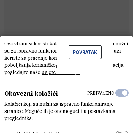
Ova stranica koristi kolačiće. Neki od tih kolačića nužni
Margareta
Sigmund
su za ispravno funkcioniranje stranice, dok se drugi
POVRATAK
Asistent
koriste za praćenje korištenja stranice radi
poboljšanja korisničkog iskustva. Za više informacija
pogledajte naše
uvjete korištenja
.
E-MAIL
Margareta.Sigmund@irb.hr
Obavezni kolačići
PRIHVAĆENO
ZAVOD
Kolačići koji su nužni za ispravno funkcioniranje
Zavod za eksperimentalnu fiziku
stranice. Moguće ih je onemogućiti u postavkama
preglednika.
LABORATORIJ
Laboratorij za nuklearnu fiziku