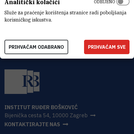
Analitički kolačići
ODBIJENO
ADRESA
Institut Ruđer Bošković
Služe za praćenje korištenja stranice radi poboljšanja
Bijenička 54
korisničkog iskustva.
HR-10000 Zagreb
PRIHVAĆAM ODABRANO
PRIHVAĆAM SVE
INSTITUT RUĐER BOŠKOVIĆ
Bijenička cesta 54, 10000 Zagreb
KONTAKTIRAJTE NAS