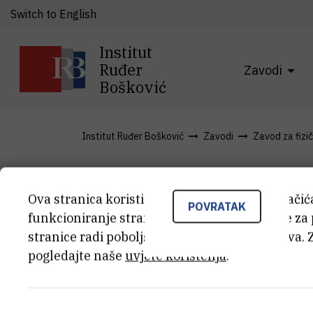
Switch to English
Institut
Ruđer
Zavodi
Bošković
Institut Ruđer Bošković
Zavodi
Zavod za fizi
Institut Jož
Ova stranica koristi kolačiće. Neki od tih kolači
POVRATAK
funkcioniranje stranice, dok se drugi koriste za
stranice radi poboljšanja korisničkog iskustva. 
pogledajte naše
uvjete korištenja
.
Institut Jožef Stefan
(14 kB)