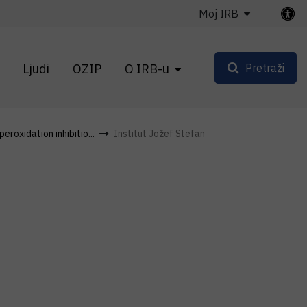
Moj IRB
Ljudi
OZIP
O IRB-u
Pretraži
peroxidation inhibitio...
Institut Jožef Stefan