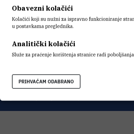
Obavezni kolačići
Kolačići koji su nužni za ispravno funkcioniranje str
u postavkama preglednika.
Analitički kolačići
INSTITUT RUĐER BOŠK
Služe za praćenje korištenja stranice radi poboljšanja
Bijenička cesta 54, 1000
KONTAKTIRAJTE NAS
PRIHVAĆAM ODABRANO
Uvjeti korištenja
Izjava o pristupačnosti
Mapa mrežnog