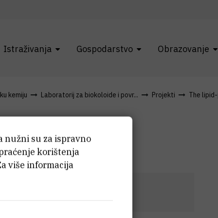
Istraživanja
Gospodarstvo
Obrazovanje
čku kemiju
Laboratorij za biokoloide i povr...
Projekti
The lipid-
ef Stefan
ća nužni su za ispravno
 praćenje korištenja
Za više informacija