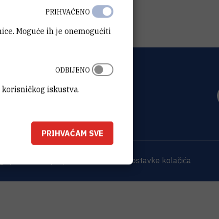
PRIHVAĆENO
anice. Moguće ih je onemogućiti
ODBIJENO
OVIĆ
 korisničkog iskustva.
0 Zagreb
PRIHVAĆAM SVE
 sjedišta
Opći podaci o IRB-u
Postavke kolačića