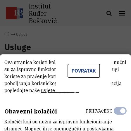
Institut
Ruđer
Bošković
Usluge
Usluge
Ova stranica koristi kolačiće. Neki od tih kolačića nužni
su za ispravno funkcioniranje stranice, dok se drugi
POVRATAK
koriste za praćenje korištenja stranice radi
poboljšanja korisničkog iskustva. Za više informacija
pogledajte naše
uvjete korištenja
.
Obavezni kolačići
PRIHVAĆENO
Kolačići koji su nužni za ispravno funkcioniranje
INSTITUT RUĐER BOŠKOVIĆ
stranice. Moguće ih je onemogućiti u postavkama