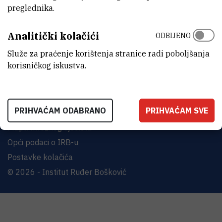
Bijenička cesta 54, 10000 Zagreb
preglednika.
KONTAKTIRAJTE NAS
Analitički kolačići
ODBIJENO
Služe za praćenje korištenja stranice radi poboljšanja
korisničkog iskustva.
Uvjeti korištenja
PRIHVAĆAM ODABRANO
PRIHVAĆAM SVE
Izjava o pristupačnosti
Mapa mrežnog sjedišta
Opći podaci o IRB-u
Postavke kolačića
© 2026 - Institut Ruđer Bošković