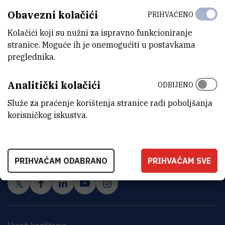
Obavezni kolačići
PRIHVAĆENO
Kolačići koji su nužni za ispravno funkcioniranje
stranice. Moguće ih je onemogućiti u postavkama
preglednika.
Analitički kolačići
ODBIJENO
Služe za praćenje korištenja stranice radi poboljšanja
korisničkog iskustva.
INSTITUT RUĐER BOŠKOVIĆ
Bijenička cesta 54, 10000 Zagreb
KONTAKTIRAJTE NAS
PRIHVAĆAM ODABRANO
PRIHVAĆAM SVE