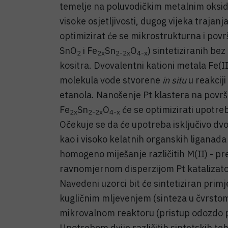
temelje na poluvodičkim metalnim oksidi
visoke osjetljivosti, dugog vijeka trajan
optimizirat će se mikrostrukturna i pov
SnO
i Fe
Sn
O
) sintetiziranih bez
2
2x
2-2x
4-x
kositra. Dvovalentni kationi metala Fe(II)
molekula vode stvorene
in situ
u reakciji
etanola. Nanošenje Pt klastera na površ
Fe
Sn
O
će se optimizirati upotre
2x
2-2x
4-x
Očekuje se da će upotreba isključivo dvov
kao i visoko kelatnih organskih liganada 
homogeno miješanje različitih M(II) - prek
ravnomjernom disperzijom Pt katalizato
Navedeni uzorci bit će sintetiziran primj
kugličnim mljevenjem (sinteza u čvrstom
mikrovalnom reaktoru (pristup odozdo
Upotrebom dvije različitih sintetskih teh