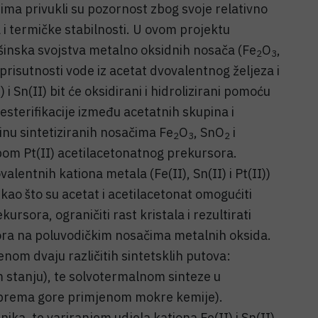
ma privukli su pozornost zbog svoje relativno
ja i termičke stabilnosti. U ovom projektu
ršinska svojstva metalno oksidnih nosača (Fe
O
,
2
3
 prisutnosti vode iz acetat dvovalentnog željeza i
 i Sn(II) bit će oksidirani i hidrolizirani pomoću
 esterifikacije između acetatnih skupina i
inu sintetiziranih nosačima Fe
O
, SnO
i
2
3
2
bom Pt(II) acetilacetonatnog prekursora.
alentnih kationa metala (Fe(II), Sn(II) i Pt(II))
kao što su acetat i acetilacetonat omogućiti
ursora, ograničiti rast kristala i rezultirati
ra na poluvodičkim nosačima metalnih oksida.
enom dvaju različitih sintetsklih putova:
 stanju), te solvotermalnom sinteze u
 prema gore primjenom mokre kemije).
nika, te variranjem udjela kationa Fe(II) i Sn(II)