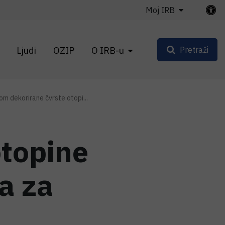
Moj IRB
Ljudi
OZIP
O IRB-u
Pretraži
om dekorirane čvrste otopi...
otopine
a za