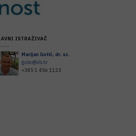
LAVNI ISTRAŽIVAČ
Marijan
Gotić
,
dr. sc.
gotic@irb.hr
+385 1 456 1123