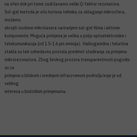
na sferi dok pri tome zadržavamo veliki Q-faktor rezonatora.
Sol-gel metoda je vrlo korisna tehnika za oblaganje mikrosfera,
možemo
skrojiti osobine mikrolasera variranjem sol-gel filma i aktivne
komponente. Moguća primjena je velika u polju optoelektronike i
telekomunikacija (od 1.5-1.6 μm emisija). Halkogenidna i teluritna
stakla su tek odnedavno postala predmet studiranja za primjenu
mikrorezonatora. Zbog širokog prozora transparentnosti pogodni
su za
primjenu u bliskom i srednjem infracrvenom području koje je od
velikog
interesa u biološkim primjenama.