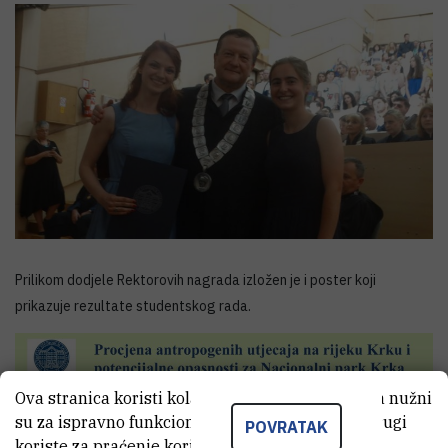
Prilikom dodjele Rektorovih nagrada izložen je i poster koji
prikazuje rezultate studentskog rada.
Ova stranica koristi kolačiće. Neki od tih kolačića nužni
su za ispravno funkcioniranje stranice, dok se drugi
POVRATAK
koriste za praćenje korištenja stranice radi