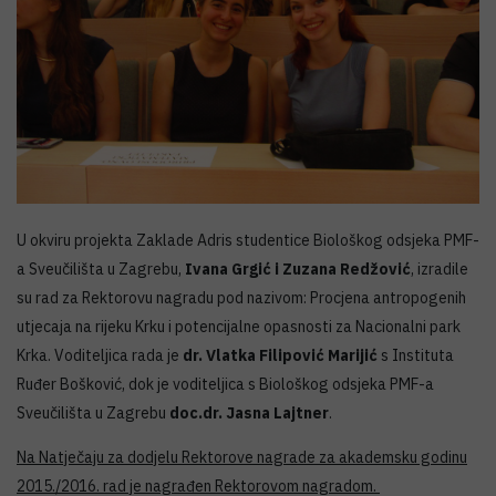
U okviru projekta Zaklade Adris studentice Biološkog odsjeka PMF-
a Sveučilišta u Zagrebu,
Ivana Grgić i Zuzana Redžović
, izradile
su rad za Rektorovu nagradu pod nazivom: Procjena antropogenih
utjecaja na rijeku Krku i potencijalne opasnosti za Nacionalni park
Krka. Voditeljica rada je
dr. Vlatka Filipović Marijić
s Instituta
Ruđer Bošković, dok je voditeljica s Biološkog odsjeka PMF-a
Sveučilišta u Zagrebu
doc.dr. Jasna Lajtner
.
Na Natječaju za dodjelu Rektorove nagrade za akademsku godinu
2015./2016. rad je nagrađen Rektorovom nagradom.