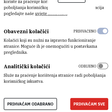
koriste za praćenje korištenja stranice radi
poboljšanja korisničkog iskustva. Za više informacija
Znanstveni radovi i konferencije
pogledajte naše
uvjete korištenja
.
Obavezni kolačići
Znanstveni i stručni skupovi
PRIHVAĆENO
Kolačići koji su nužni za ispravno funkcioniranje
stranice. Moguće ih je onemogućiti u postavkama
Ocjenski radovi i stručne prakse
preglednika.
Analitički kolačići
ODBIJENO
Diseminacija - ostalo
Služe za praćenje korištenja stranice radi poboljšanja
korisničkog iskustva.
Usavršavanja
PRIHVAĆAM ODABRANO
PRIHVAĆAM SVE
Nagrade i potpore