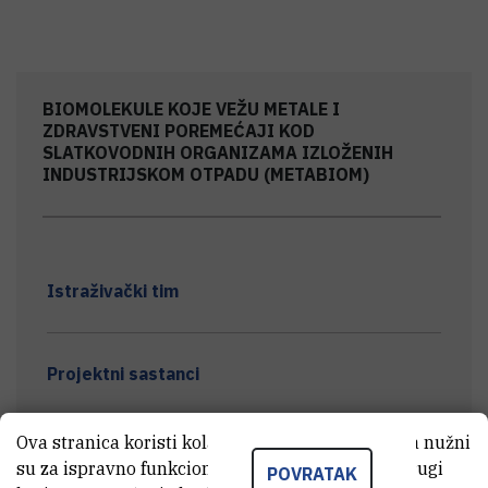
BIOMOLEKULE KOJE VEŽU METALE I
ZDRAVSTVENI POREMEĆAJI KOD
SLATKOVODNIH ORGANIZAMA IZLOŽENIH
INDUSTRIJSKOM OTPADU (METABIOM)
Istraživački tim
Projektni sastanci
Ova stranica koristi kolačiće. Neki od tih kolačića nužni
Terenski rad
su za ispravno funkcioniranje stranice, dok se drugi
POVRATAK