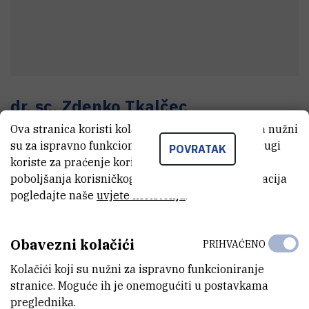
dr. sc.
Zdenko
Tkalčec
Ova stranica koristi kolačiće. Neki od tih kolačića nužni
Viši znanstveni suradnik
su za ispravno funkcioniranje stranice, dok se drugi
POVRATAK
koriste za praćenje korištenja stranice radi
poboljšanja korisničkog iskustva. Za više informacija
E-MAIL
pogledajte naše
uvjete korištenja
.
ztkalcec@irb.hr
TELEFON
Obavezni kolačići
PRIHVAĆENO
+385 1 457 1490
Kolačići koji su nužni za ispravno funkcioniranje
INTERNI BROJ
stranice. Moguće ih je onemogućiti u postavkama
1950
preglednika.