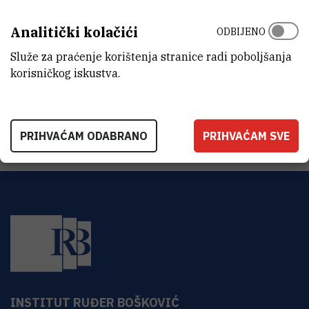
ZAVOD
Zavod za istraživanje mora i okoliša
Analitički kolačići
ODBIJENO
LABORATORIJ
Služe za praćenje korištenja stranice radi poboljšanja
Laboratorij za biološku raznolikost
korisničkog iskustva.
ADRESA
Bijenička 54, 10000 Zagreb
PRIHVAĆAM ODABRANO
PRIHVAĆAM SVE
INSTITUT RUĐER BOŠKOVIĆ