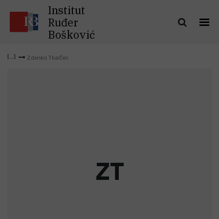
Institut
Ruđer
Bošković
Zdenko Tkalčec
Z
T