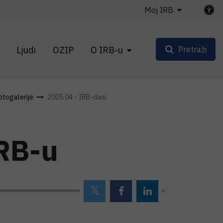
Moj IRB
Ljudi
OZIP
O IRB-u
Pretraži
otogalerije
2005 04 - IRB-dani
IRB-u