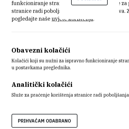
funkcioniranje stranice, dok se drugi koriste za
stranice radi poboljšanja korisničkog iskustva. 
pogledajte naše
uvjete korištenja
.
2005 04 - IRB-DANI
(7)
Obavezni kolačići
Pogledaj galeriju →
Kolačići koji su nužni za ispravno funkcioniranje str
u postavkama preglednika.
Analitički kolačići
Služe za praćenje korištenja stranice radi poboljšanja
PRIHVAĆAM ODABRANO