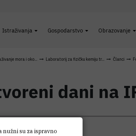
Istraživanja
Gospodarstvo
Obrazovanje
živanje mora i oko...
Laboratorij za fizičku kemiju tr...
Članci
F
tvoreni dani na 
ća nužni su za ispravno