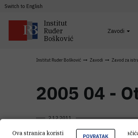
Switch to English
Institut
Ruđer
Zavodi
Bošković
Institut Ruđer Bošković
Zavodi
Zavod za istra
2005 04 - O
2.12.2011.
Ova stranica koristi kolačiće. Neki od tih kolači
POVRATAK