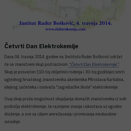
Četvrti Dan Elektrokemije
Dana 04. travnja 2014. godine na Institutu Ruđer Bošković održat
će se znanstveni skup pod nazivom
“Četvrti Dan Elektrokemije”
.
Skup je posvećen 110-toj obljetnici rođenja i 30-toj godišnjici smrti
uglednog hrvatskog znanstvenika akedemika Miroslava Karšulina,
idejnog začetnika i osnivača "zagrebačke škole" elektrokemije.
Ovaj skup pruža mogućnost okupljanja domaćih znanstvenika iz svih
područja elektrokemije, te razmjene znanja i iskustava uz ugodno
druženje, a sve sa ciljem umrežavanja i promicanja međusobne
suradnje.