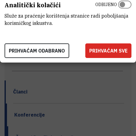
Analitički kolačići
ODBIJENO
Zbornik sazetaka 4 dan elektrokemije
(1,6
MB)
Služe za praćenje korištenja stranice radi poboljšanja
korisničkog iskustva.
PRIHVAĆAM ODABRANO
PRIHVAĆAM SVE
LABORATORIJ ZA FIZIČKU KEMIJU TRAGOVA
Članci
Konferencije