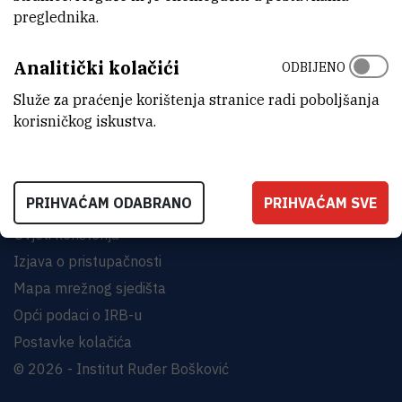
preglednika.
INSTITUT RUĐER BOŠKOVIĆ
Analitički kolačići
Bijenička cesta 54, 10000 Zagreb
ODBIJENO
KONTAKTIRAJTE NAS
Služe za praćenje korištenja stranice radi poboljšanja
korisničkog iskustva.
PRIHVAĆAM ODABRANO
PRIHVAĆAM SVE
Uvjeti korištenja
Izjava o pristupačnosti
Mapa mrežnog sjedišta
Opći podaci o IRB-u
Postavke kolačića
© 2026 - Institut Ruđer Bošković