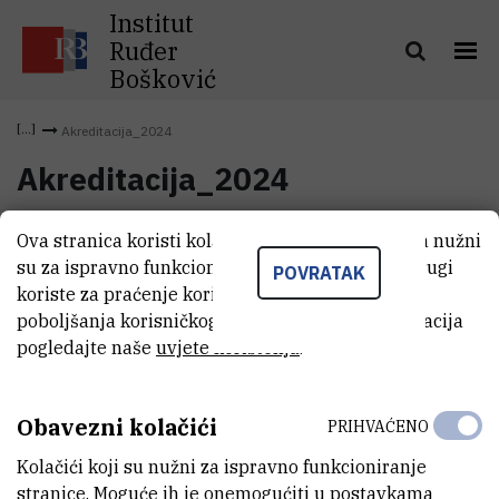
Institut
Ruđer
Bošković
Akreditacija_2024
Akreditacija_2024
Ova stranica koristi kolačiće. Neki od tih kolačića nužni
Akreditacija_2024
(1 MB)
su za ispravno funkcioniranje stranice, dok se drugi
POVRATAK
koriste za praćenje korištenja stranice radi
poboljšanja korisničkog iskustva. Za više informacija
pogledajte naše
uvjete korištenja
.
Obavezni kolačići
PRIHVAĆENO
Kolačići koji su nužni za ispravno funkcioniranje
stranice. Moguće ih je onemogućiti u postavkama