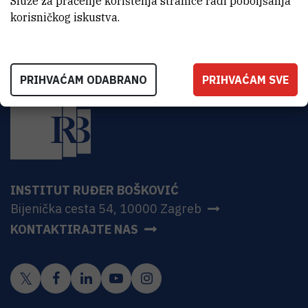
Služe za praćenje korištenja stranice radi poboljšanja
korisničkog iskustva.
PRIHVAĆAM ODABRANO
PRIHVAĆAM SVE
INSTITUT RUĐER BOŠKOVIĆ
Bijenička cesta 54, 10000 Zagreb
KONTAKTIRAJTE NAS