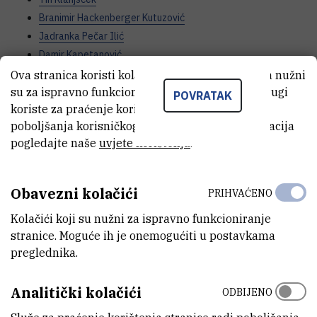
Branimir Hackenberger Kutuzović
Jadranka Pečar Ilić
Damir Kapetanović
Jasmina Obhođaš
Ova stranica koristi kolačiće. Neki od tih kolačića nužni
su za ispravno funkcioniranje stranice, dok se drugi
Sunčana Geček
POVRATAK
koriste za praćenje korištenja stranice radi
Ana Gavrilović
poboljšanja korisničkog iskustva. Za više informacija
Nina Marn
pogledajte naše
uvjete korištenja
.
Ines Haberle
Andrija Vinković
Lav Bavčević
Obavezni kolačići
PRIHVAĆENO
Marko Jusup
Kolačići koji su nužni za ispravno funkcioniranje
Mauro Štifanić
stranice. Moguće ih je onemogućiti u postavkama
Jakov Žunić
preglednika.
Davorin Sudac
Karlo Nađ
Analitički kolačići
ODBIJENO
Željko Orlić
Ivica Ružić
(vanjski suradnik na IRB)