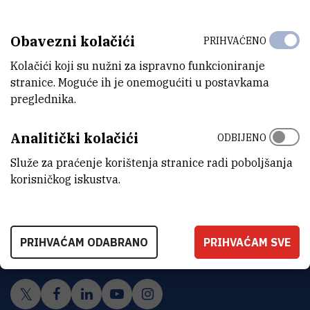
Oprema i metode
Obavezni kolačići
PRIHVAĆENO
Kolačići koji su nužni za ispravno funkcioniranje
stranice. Moguće ih je onemogućiti u postavkama
preglednika.
Analitički kolačići
ODBIJENO
Služe za praćenje korištenja stranice radi poboljšanja
korisničkog iskustva.
INSTITUT RUĐER BOŠKOVIĆ
Bijenička cesta 54, 10000 Zagreb
PRIHVAĆAM ODABRANO
PRIHVAĆAM SVE
KONTAKTIRAJTE NAS