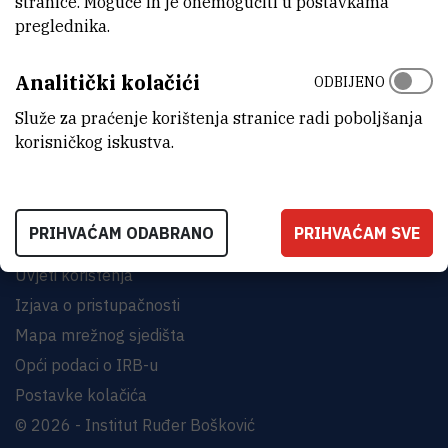
stranice. Moguće ih je onemogućiti u postavkama
preglednika.
INSTITUT RUĐER BOŠKOVIĆ
Analitički kolačići
ODBIJENO
Bijenička cesta 54, 10000 Zagreb
KONTAKTIRAJTE NAS
Služe za praćenje korištenja stranice radi poboljšanja
korisničkog iskustva.
PRIHVAĆAM ODABRANO
PRIHVAĆAM SVE
Uvjeti korištenja
Izjava o pristupačnosti
Mapa mrežnog sjedišta
Opći podaci o IRB-u
Postavke kolačića
© 2026 - Institut Ruđer Bošković