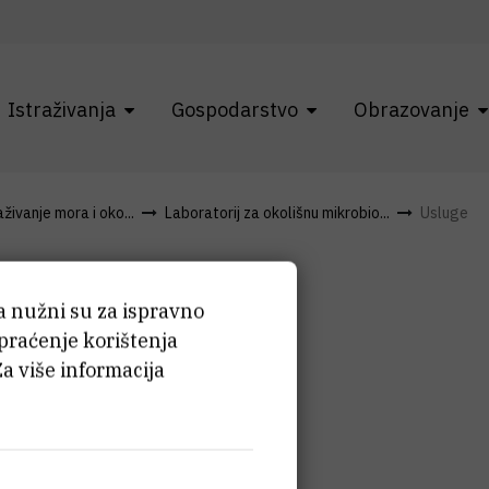
Istraživanja
Gospodarstvo
Obrazovanje
živanje mora i oko...
Laboratorij za okolišnu mikrobio...
Usluge
ća nužni su za ispravno
 praćenje korištenja
Za više informacija