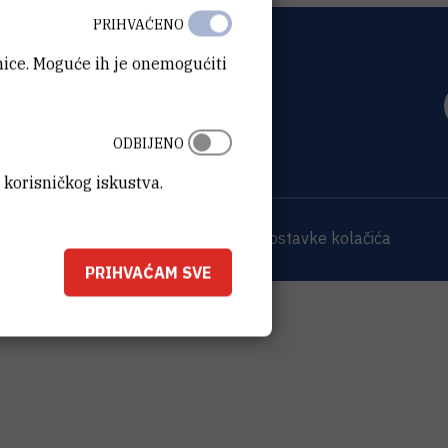
PRIHVAĆENO
anice. Moguće ih je onemogućiti
OVIĆ
0 Zagreb
ODBIJENO
 korisničkog iskustva.
 sjedišta
Opći podaci o IRB-u
Postavke kolačića
PRIHVAĆAM SVE