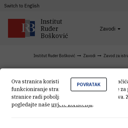
Switch to English
Institut
Ruđer
Zavodi
Bošković
Institut Ruđer Bošković
Zavodi
Zavod za istra
Usluge
Ova stranica koristi kolačiće. Neki od tih kolači
POVRATAK
funkcioniranje stranice, dok se drugi koriste za
stranice radi poboljšanja korisničkog iskustva. 
pogledajte naše
uvjete korištenja
.