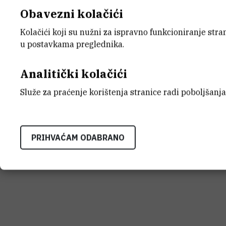
Obavezni kolačići
Kolačići koji su nužni za ispravno funkcioniranje str
INSTITUT RUĐER BOŠK
u postavkama preglednika.
Bijenička cesta 54, 1000
KONTAKTIRAJTE NAS
Analitički kolačići
Služe za praćenje korištenja stranice radi poboljšanja
Uvjeti korištenja
Izjava o pristupačnosti
Mapa mrežnog
PRIHVAĆAM ODABRANO