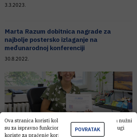
3.3.2023.
Marta Razum dobitnica nagrade za
najbolje postersko izlaganje na
međunarodnoj konferenciji
30.8.2022.
Ova stranica koristi kolačiće. Neki od tih kolačića nužni
su za ispravno funkcioniranje stranice, dok se drugi
POVRATAK
koriste za praćenje korištenja stranice radi