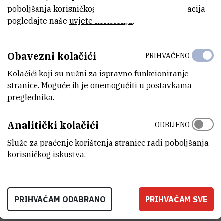
poboljšanja korisničkog iskustva. Za više informacija
pogledajte naše
uvjete korištenja
.
Sanja Renka dobitnica nagrade za
najbolje usmeno izlaganje na XIII. susretu
Obavezni kolačići
PRIHVAĆENO
mladih kemijskih inženjera
Kolačići koji su nužni za ispravno funkcioniranje
6.3.2020.
stranice. Moguće ih je onemogućiti u postavkama
preglednika.
Analitički kolačići
ODBIJENO
Služe za praćenje korištenja stranice radi poboljšanja
korisničkog iskustva.
PRIHVAĆAM ODABRANO
PRIHVAĆAM SVE