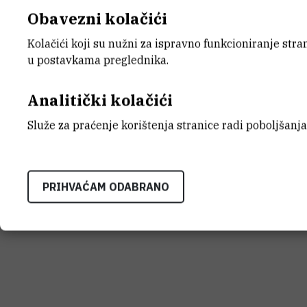
Obavezni kolačići
Kolačići koji su nužni za ispravno funkcioniranje str
INSTITUT RUĐER BOŠK
u postavkama preglednika.
Bijenička cesta 54, 1000
KONTAKTIRAJTE NAS
Analitički kolačići
Služe za praćenje korištenja stranice radi poboljšanja
Uvjeti korištenja
Izjava o pristupačnosti
Mapa mrežnog
PRIHVAĆAM ODABRANO