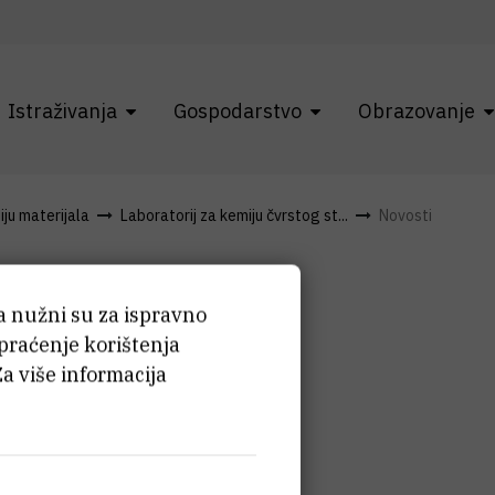
Istraživanja
Gospodarstvo
Obrazovanje
ju materijala
Laboratorij za kemiju čvrstog st...
Novosti
ća nužni su za ispravno
 praćenje korištenja
Za više informacija