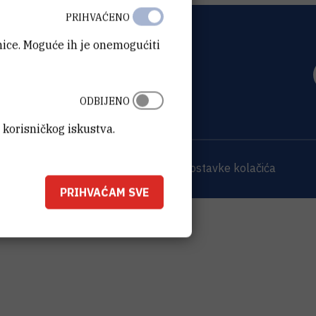
PRIHVAĆENO
anice. Moguće ih je onemogućiti
OVIĆ
0 Zagreb
ODBIJENO
 korisničkog iskustva.
 sjedišta
Opći podaci o IRB-u
Postavke kolačića
PRIHVAĆAM SVE