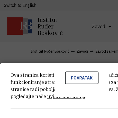
Switch to English
Institut
Ruđer
Zavodi
Bošković
Institut Ruđer Bošković
Zavodi
Zavod za kemi
Novosti
Ova stranica koristi kolačiće. Neki od tih kolači
POVRATAK
funkcioniranje stranice, dok se drugi koriste za
stranice radi poboljšanja korisničkog iskustva. 
pogledajte naše
uvjete korištenja
.