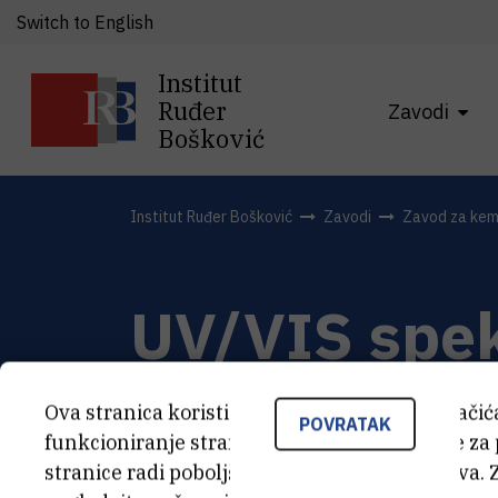
Switch to English
Institut
Ruđer
Zavodi
Bošković
Institut Ruđer Bošković
Zavodi
Zavod za kemi
UV/VIS spek
Ova stranica koristi kolačiće. Neki od tih kolači
POVRATAK
funkcioniranje stranice, dok se drugi koriste za
stranice radi poboljšanja korisničkog iskustva. 
KARAKTERISTIKE