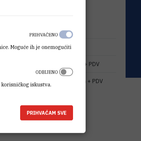
ć
PRIHVAĆENO
50 kn
anice. Moguće ih je onemogućiti
 izvan IRB-a:
75 kn + PDV
ODBIJENO
i RH:
400 kn + PDV
 korisničkog iskustva.
PRIHVAĆAM SVE