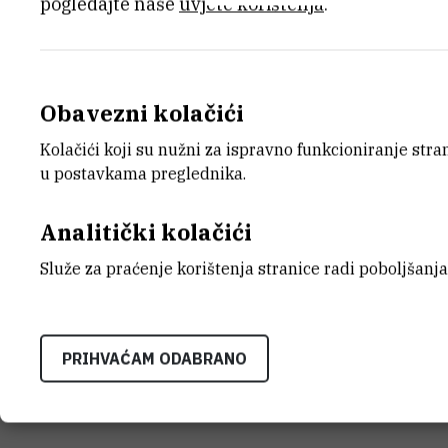
pogledajte naše
uvjete korištenja
.
Kontakt osoba:
dr. sc. Marijana Juri
CJENIK (za jedno snimanje):
Obavezni kolačići
Za korisnike unutar IRB-a:
Kolačići koji su nužni za ispravno funkcioniranje str
u postavkama preglednika.
Za korisnike u sustavu znanosti RH
Analitički kolačići
Za korisnike izvan sustava znanost
Služe za praćenje korištenja stranice radi poboljšanja
PRIHVAĆAM ODABRANO