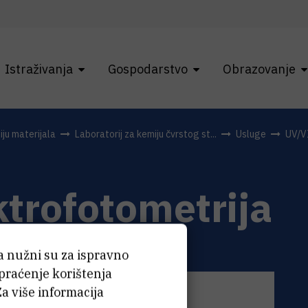
Istraživanja
Gospodarstvo
Obrazovanje
ju materijala
Laboratorij za kemiju čvrstog st...
Usluge
UV/V
trofotometrija
ća nužni su za ispravno
 praćenje korištenja
Za više informacija