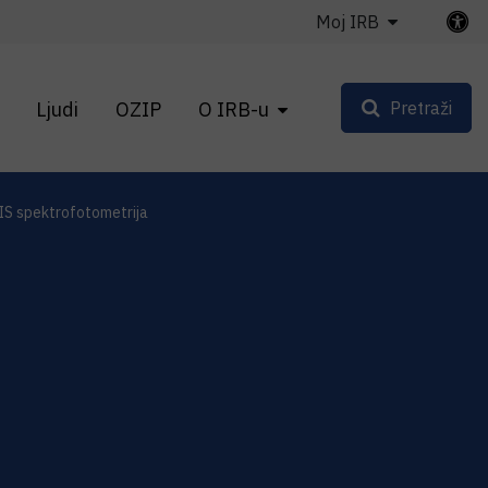
Moj IRB
Ljudi
OZIP
O IRB-u
Pretraži
IS spektrofotometrija