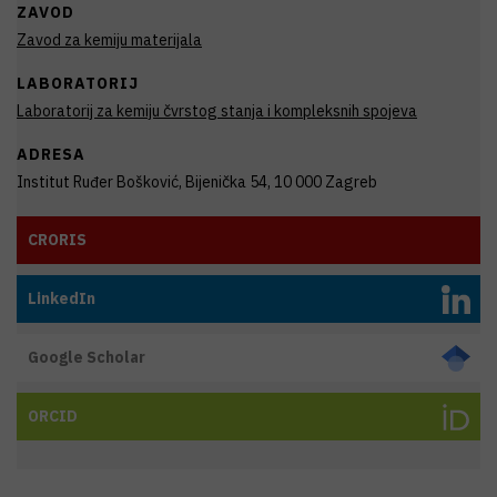
ZAVOD
Zavod za kemiju materijala
LABORATORIJ
Laboratorij za kemiju čvrstog stanja i kompleksnih spojeva
ADRESA
Institut Ruđer Bošković, Bijenička 54, 10 000 Zagreb
CRORIS
LinkedIn
Google Scholar
ORCID