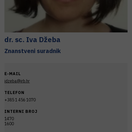
dr. sc.
Iva
Džeba
Znanstveni suradnik
E-MAIL
idzeba@irb.hr
TELEFON
+385 1 456 1070
INTERNI BROJ
1470
1600