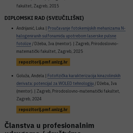
fakultet, Zagreb, 2015
DIPLOMSKI RAD (SVEUČILIŠNI)
Andrijanić, Luka |
Proučavanje fotokemijskih mehanizama N-
halogeniranih sulfonamida upotrebom laserske pulsne
fotolize
/ Džeba, Iva (mentor). | Zagreb, Prirodoslovno-
matematički fakultet, Zagreb, 2025
repozitorij.pmf.unizg.hr
Goluža, Anđela |
Fotofizička karakterizacija kinazolinskih
derivata: potencijal za WOLED tehnologiju
/ Džeba, Iva
(mentor). | Zagreb, Prirodoslovno-matematički fakultet,
Zagreb, 2024
repozitorij.pmf.unizg.hr
Članstva u profesionalnim