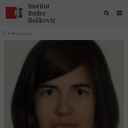
Institut
Ruđer
Bošković
Iva Džeba