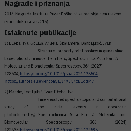
Nagrade i priznanja
2016. Nagrada Instituta Ruđer Bošković za rad objavljen tijekom
izrade doktorata (2015)
Istaknute publikacije
1) Džeba, Iva; Goluža, Anđela; Škalamera, Đani; Ljubić, Ivan
Structure–property relationships in quinazoline-
based photoluminescent emitters, Spectrochimica Acta Part A:
Molecular and Biomolecular Spectroscopy, 364 (2027)
128504,
https://doi.org/10.1016/j.saa.2026.128504
https://authors.elsevier.com/a/1nX2Q4xB1qtlM7
2) Mandić, Leo; Ljubić, Ivan; Džeba, Iva
Time-resolved spectroscopic and computational
study of the initial events in doxazosin
photochemistry// Spectrochimica Acta Part A: Molecular and
Biomolecular Spectroscopy 306 (2024)
123595,
https://doi.org/10.1016/j.saa.2023.123595