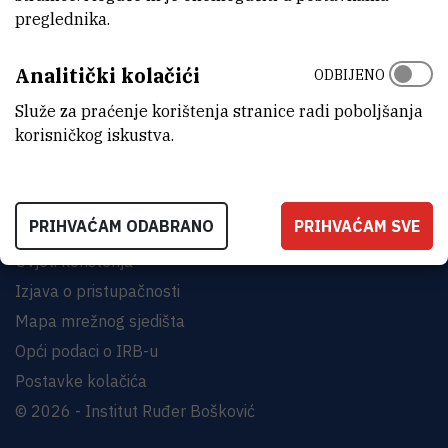
preglednika.
INSTITUT RUĐER BOŠKOVIĆ
Analitički kolačići
Bijenička cesta 54, 10000 Zagreb
ODBIJENO
KONTAKTIRAJTE NAS
Služe za praćenje korištenja stranice radi poboljšanja
korisničkog iskustva.
PRIHVAĆAM ODABRANO
PRIHVAĆAM SVE
Uvjeti korištenja
Izjava o pristupačnosti
Mapa mrežnog sjedišta
Opći podaci o IRB-u
Postavke kolačića
© 2026 - Institut Ruđer Bošković