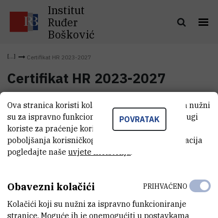
Institut
Ruđer
Bošković
Certifikat HR 2023-2027
Certifikat HR 2023-2027
Ova stranica koristi kolačiće. Neki od tih kolačića nužni
Certifikat HR 2023-2027
(186,3 kB)
su za ispravno funkcioniranje stranice, dok se drugi
POVRATAK
koriste za praćenje korištenja stranice radi
poboljšanja korisničkog iskustva. Za više informacija
pogledajte naše
uvjete korištenja
.
Obavezni kolačići
PRIHVAĆENO
Kolačići koji su nužni za ispravno funkcioniranje
stranice. Moguće ih je onemogućiti u postavkama