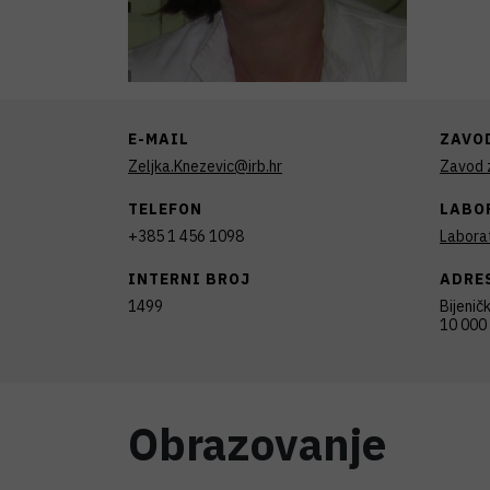
E-MAIL
ZAVO
Zeljka.Knezevic@irb.hr
Zavod z
TELEFON
LABO
+385 1 456 1098
Laborat
INTERNI BROJ
ADRE
1499
Bijenič
10 000
Obrazovanje