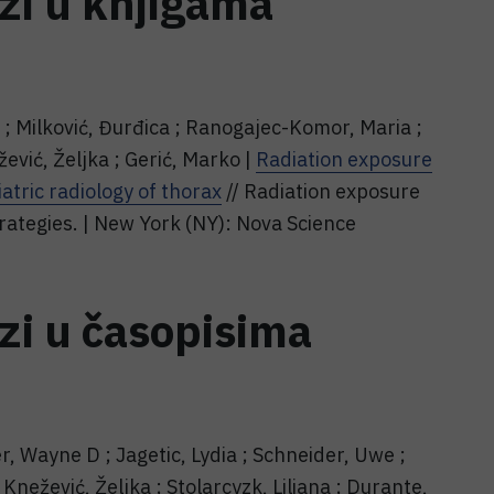
ozi u knjigama
 ; Milković, Đurđica ; Ranogajec-Komor, Maria ;
žević, Željka ; Gerić, Marko |
Radiation exposure
atric radiology of thorax
// Radiation exposure
ategies. | New York (NY): Nova Science
ozi u časopisima
, Wayne D ; Jagetic, Lydia ; Schneider, Uwe ;
 Knežević, Željka ; Stolarcyzk, Liliana ; Durante,