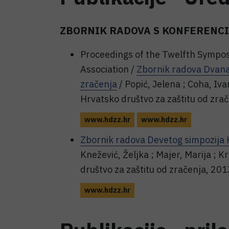
ZBORNIK RADOVA S KONFERENCI
Proceedings of the Twelfth Sympos
Association /
Zbornik radova Dvanae
zračenja
/ Popić, Jelena ; Coha, Ivan
Hrvatsko društvo za zaštitu od zra
www.hdzz.hr
www.hdzz.hr
Zbornik radova Devetog simpozija H
Knežević, Željka ; Majer, Marija ; K
društvo za zaštitu od zračenja, 201
www.hdzz.hr