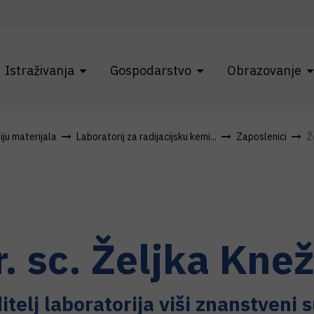
Istraživanja
Gospodarstvo
Obrazovanje
ju materijala
Laboratorij za radijacijsku kemi...
Zaposlenici
Ž
r. sc.
Željka
Knež
itelj laboratorija viši znanstveni 