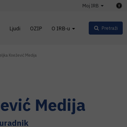
Moj IRB
Ljudi
OZIP
O IRB-u
Pretraži
eljka Knežević Medija
ević Medija
suradnik