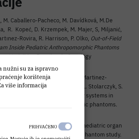
cije
á, M. Caballero-Pacheco, M. Davídková, M.De
a, R. Kopeć, D. Krzempek, M. Majer, S, Miljanić,
tınez-Rovira, R. Harrison, P. Olko,
Out-of-Field
eam Inside Pediatric Anthropomorphic Phantoms
ton Modalities,
Frontiers in Oncology
4563
(2022)
ća nužni su za ispravno
 praćenje korištenja
M. De Saint-Hubert, M. Majer, I. Martinez-
Za više informacija
wol, O. Ploc, M. Romero-Exposito, L. Stolarczyk, S.
n of response of passive dosimetry systems in
y using paediatric anthropomorphic phantoms.
 (2018)
S. Miljanić, W. Zhuo, Z. Heinrich. Paediatric organ
PRIHVAĆENO
our GK radiosurgery treatment – phantom study.
anice. Moguće ih je onemogućiti