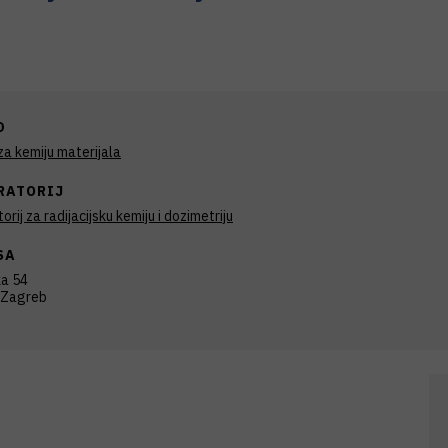
D
a kemiju materijala
RATORIJ
orij za radijacijsku kemiju i dozimetriju
SA
ka 54
 Zagreb