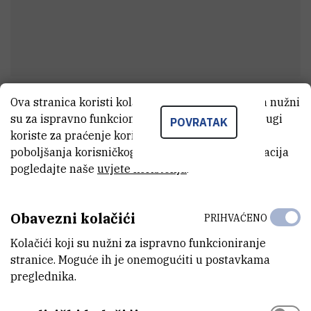
Ova stranica koristi kolačiće. Neki od tih kolačića nužni
Mia
Mesić
su za ispravno funkcioniranje stranice, dok se drugi
POVRATAK
Asistent
koriste za praćenje korištenja stranice radi
poboljšanja korisničkog iskustva. Za više informacija
pogledajte naše
uvjete korištenja
.
E-MAIL
mmesic@irb.hr
Obavezni kolačići
PRIHVAĆENO
ZAVOD
Kolačići koji su nužni za ispravno funkcioniranje
Zavod za kemiju materijala
stranice. Moguće ih je onemogućiti u postavkama
preglednika.
LABORATORIJ
Laboratorij za sintezu novih materijala