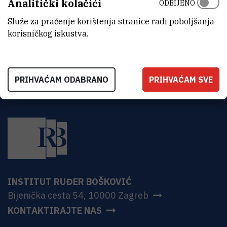
Analitički kolačići
ODBIJENO
ADRESA
Institut Ruđer Bošković
Služe za praćenje korištenja stranice radi poboljšanja
Bijenička 54
korisničkog iskustva.
HR-10000 Zagreb
PRIHVAĆAM ODABRANO
PRIHVAĆAM SVE
INSTITUT RUĐER BOŠKOVIĆ
Bijenička cesta 54, 10000 Zagreb
KONTAKTIRAJTE NAS