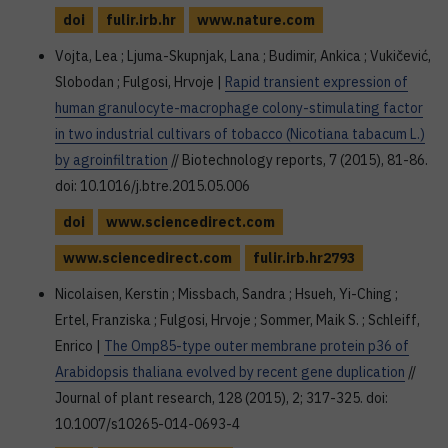
doi
fulir.irb.hr
www.nature.com
Vojta, Lea ; Ljuma-Skupnjak, Lana ; Budimir, Ankica ; Vukičević,
Slobodan ; Fulgosi, Hrvoje |
Rapid transient expression of
human granulocyte-macrophage colony-stimulating factor
in two industrial cultivars of tobacco (Nicotiana tabacum L.)
by agroinfiltration
// Biotechnology reports, 7 (2015), 81-86.
doi: 10.1016/j.btre.2015.05.006
doi
www.sciencedirect.com
www.sciencedirect.com
fulir.irb.hr2793
Nicolaisen, Kerstin ; Missbach, Sandra ; Hsueh, Yi-Ching ;
Ertel, Franziska ; Fulgosi, Hrvoje ; Sommer, Maik S. ; Schleiff,
Enrico |
The Omp85-type outer membrane protein p36 of
Arabidopsis thaliana evolved by recent gene duplication
//
Journal of plant research, 128 (2015), 2; 317-325. doi:
10.1007/s10265-014-0693-4