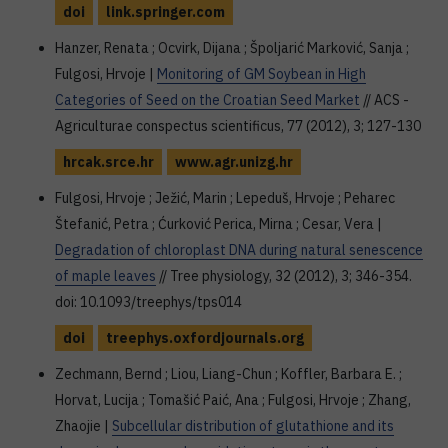
doi
link.springer.com
Hanzer, Renata ; Ocvirk, Dijana ; Špoljarić Marković, Sanja ;
Fulgosi, Hrvoje |
Monitoring of GM Soybean in High
Categories of Seed on the Croatian Seed Market
// ACS -
Agriculturae conspectus scientificus, 77 (2012), 3; 127-130
hrcak.srce.hr
www.agr.unizg.hr
Fulgosi, Hrvoje ; Ježić, Marin ; Lepeduš, Hrvoje ; Peharec
Štefanić, Petra ; Ćurković Perica, Mirna ; Cesar, Vera |
Degradation of chloroplast DNA during natural senescence
of maple leaves
// Tree physiology, 32 (2012), 3; 346-354.
doi: 10.1093/treephys/tps014
doi
treephys.oxfordjournals.org
Zechmann, Bernd ; Liou, Liang-Chun ; Koffler, Barbara E. ;
Horvat, Lucija ; Tomašić Paić, Ana ; Fulgosi, Hrvoje ; Zhang,
Zhaojie |
Subcellular distribution of glutathione and its