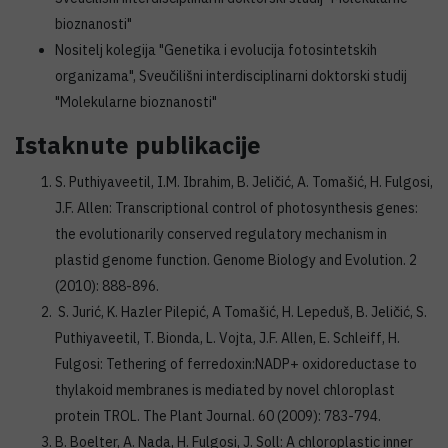
bioznanosti"
Nositelj kolegija "Genetika i evolucija fotosintetskih
organizama", Sveučilišni interdisciplinarni doktorski studij
"Molekularne bioznanosti"
Istaknute publikacije
S. Puthiyaveetil, I.M. Ibrahim, B. Jeličić, A. Tomašić, H. Fulgosi,
J.F. Allen: Transcriptional control of photosynthesis genes:
the evolutionarily conserved regulatory mechanism in
plastid genome function. Genome Biology and Evolution. 2
(2010): 888-896.
S. Jurić, K. Hazler Pilepić, A Tomašić, H. Lepeduš, B. Jeličić, S.
Puthiyaveetil, T. Bionda, L. Vojta, J.F. Allen, E. Schleiff, H.
Fulgosi: Tethering of ferredoxin:NADP+ oxidoreductase to
thylakoid membranes is mediated by novel chloroplast
protein TROL. The Plant Journal. 60 (2009): 783-794.
B. Boelter, A. Nada, H. Fulgosi, J. Soll: A chloroplastic inner