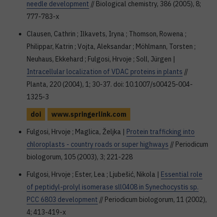
needle development
// Biological chemistry, 386 (2005), 8;
777-783-x
Clausen, Cathrin ; Ilkavets, Iryna ; Thomson, Rowena ;
Philippar, Katrin ; Vojta, Aleksandar ; Möhlmann, Torsten ;
Neuhaus, Ekkehard ; Fulgosi, Hrvoje ; Soll, Jürgen |
Intracellular localization of VDAC proteins in plants
//
Planta, 220 (2004), 1; 30-37. doi: 10.1007/s00425-004-
1325-3
doi
www.springerlink.com
Fulgosi, Hrvoje ; Maglica, Željka |
Protein trafficking into
chloroplasts - country roads or super highways
// Periodicum
biologorum, 105 (2003), 3; 221-228
Fulgosi, Hrvoje ; Ester, Lea ; Ljubešić, Nikola |
Essential role
of peptidyl-prolyl isomerase sll0408 in Synechocystis sp.
PCC 6803 development
// Periodicum biologorum, 11 (2002),
4; 413-419-x