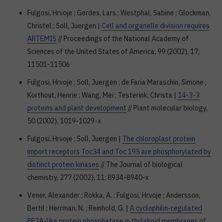
Fulgosi, Hrvoje ; Gerdes, Lars ; Westphal, Sabine ; Glockman,
Christel ; Soll, Juergen |
Cell and organelle division requires
ARTEMIS
// Proceedings of the National Academy of
Sciences of the United States of America, 99 (2002), 17;
11501-11506
Fulgosi, Hrvoje ; Soll, Juergen ; de Faria Maraschin, Simone ;
Korthout, Henrie ; Wang, Mei ; Testerink, Christa |
14-3-3
proteins and plant development
// Plant molecular biology,
50 (2002), 1019-1029-x
Fulgosi, Hrvoje ; Soll, Juergen |
The chloroplast protein
import receptors Toc34 and Toc 195 are phosphorylated by
distinct protein kinases
// The Journal of biological
chemistry, 277 (2002), 11; 8934-8940-x
Vener, Alexander ; Rokka, A. ; Fulgosi, Hrvoje ; Andersson,
Bertil ; Herrman, N. ; Reinhold, G. |
A cyclophilin-regulated
PP2A-like protein phosphatase in thylakoid membranes of