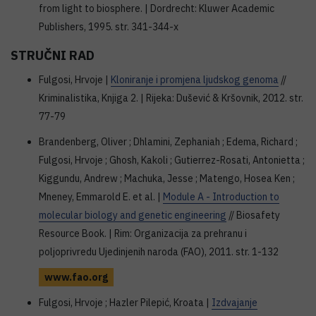
from light to biosphere. | Dordrecht: Kluwer Academic
Publishers, 1995. str. 341-344-x
STRUČNI RAD
Fulgosi, Hrvoje |
Kloniranje i promjena ljudskog genoma
//
Kriminalistika, Knjiga 2. | Rijeka: Dušević & Kršovnik, 2012. str.
77-79
Brandenberg, Oliver ; Dhlamini, Zephaniah ; Edema, Richard ;
Fulgosi, Hrvoje ; Ghosh, Kakoli ; Gutierrez-Rosati, Antonietta ;
Kiggundu, Andrew ; Machuka, Jesse ; Matengo, Hosea Ken ;
Mneney, Emmarold E. et al. |
Module A - Introduction to
molecular biology and genetic engineering
// Biosafety
Resource Book. | Rim: Organizacija za prehranu i
poljoprivredu Ujedinjenih naroda (FAO), 2011. str. 1-132
www.fao.org
Fulgosi, Hrvoje ; Hazler Pilepić, Kroata |
Izdvajanje