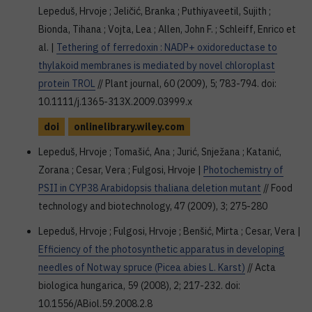
Lepeduš, Hrvoje ; Jeličić, Branka ; Puthiyaveetil, Sujith ;
Bionda, Tihana ; Vojta, Lea ; Allen, John F. ; Schleiff, Enrico et
al. |
Tethering of ferredoxin : NADP+ oxidoreductase to
thylakoid membranes is mediated by novel chloroplast
protein TROL
// Plant journal, 60 (2009), 5; 783-794. doi:
10.1111/j.1365-313X.2009.03999.x
doi
onlinelibrary.wiley.com
Lepeduš, Hrvoje ; Tomašić, Ana ; Jurić, Snježana ; Katanić,
Zorana ; Cesar, Vera ; Fulgosi, Hrvoje |
Photochemistry of
PSII in CYP38 Arabidopsis thaliana deletion mutant
// Food
technology and biotechnology, 47 (2009), 3; 275-280
Lepeduš, Hrvoje ; Fulgosi, Hrvoje ; Benšić, Mirta ; Cesar, Vera |
Efficiency of the photosynthetic apparatus in developing
needles of Notway spruce (Picea abies L. Karst)
// Acta
biologica hungarica, 59 (2008), 2; 217-232. doi:
10.1556/ABiol.59.2008.2.8