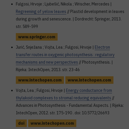
Fulgosi, Hrvoje ; Ljubešić, Nikola ; Wrischer, Mercedes |
Regreening of yelow leaves
// Plastid development in leaves
during growth and senescence. | Dordrecht: Springer, 2013.
str. 589-599
www.springer.com
Jurić, Snježana ; Vojta, Lea ; Fulgosi, Hrvoje |
Electron
transfer routes in oxygenic photosynthesis : regulatory
mechanisms and new perspectives
// Photosynthesis. |
Rijeka: IntechOpen, 2013. str. 23-46
www.intechopen.com
www.intechopen.com
Vojta, Lea ; Fulgosi, Hrvoje |
Energy conductance from
thylakoid complexes to stromal reducing equivalents
//
Advances in Photosynthesis - Fundamental Aspects. | Rijeka:
IntechOpen, 2012. str. 175-190 . doi: 10.5772/26693
doi
www.intechopen.com