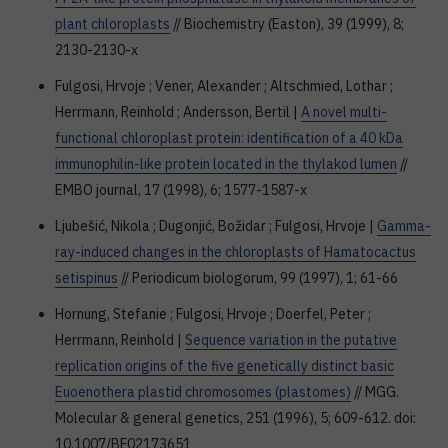
plant chloroplasts
// Biochemistry (Easton), 39 (1999), 8;
2130-2130-x
Fulgosi, Hrvoje ; Vener, Alexander ; Altschmied, Lothar ;
Herrmann, Reinhold ; Andersson, Bertil |
A novel multi-
functional chloroplast protein: identification of a 40 kDa
immunophilin-like protein located in the thylakod lumen
//
EMBO journal, 17 (1998), 6; 1577-1587-x
Ljubešić, Nikola ; Dugonjić, Božidar ; Fulgosi, Hrvoje |
Gamma-
ray-induced changes in the chloroplasts of Hamatocactus
setispinus
// Periodicum biologorum, 99 (1997), 1; 61-66
Hornung, Stefanie ; Fulgosi, Hrvoje ; Doerfel, Peter ;
Herrmann, Reinhold |
Sequence variation in the putative
replication origins of the five genetically distinct basic
Euoenothera plastid chromosomes (plastomes)
// MGG.
Molecular & general genetics, 251 (1996), 5; 609-612. doi:
10.1007/BF02173651