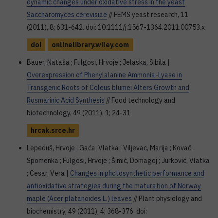
dynamic changes under oxidative stress in the yeast
Saccharomyces cerevisiae
// FEMS yeast research, 11
(2011), 8; 631-642. doi: 10.1111/j.1567-1364.2011.00753.x
doi
onlinelibrary.wiley.com
Bauer, Nataša ; Fulgosi, Hrvoje ; Jelaska, Sibila |
Overexpression of Phenylalanine Ammonia-Lyase in
Transgenic Roots of Coleus blumei Alters Growth and
Rosmarinic Acid Synthesis
// Food technology and
biotechnology, 49 (2011), 1; 24-31
hrcak.srce.hr
Lepeduš, Hrvoje ; Gaća, Vlatka ; Viljevac, Marija ; Kovač,
Spomenka ; Fulgosi, Hrvoje ; Šimić, Domagoj ; Jurković, Vlatka
; Cesar, Vera |
Changes in photosynthetic performance and
antioxidative strategies during the maturation of Norway
maple (Acer platanoides L.) leaves
// Plant physiology and
biochemistry, 49 (2011), 4; 368-376. doi: