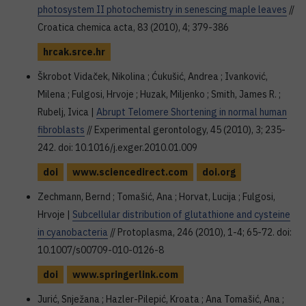
photosystem II photochemistry in senescing maple leaves
//
Croatica chemica acta, 83 (2010), 4; 379-386
hrcak.srce.hr
Škrobot Vidaček, Nikolina ; Ćukušić, Andrea ; Ivanković,
Milena ; Fulgosi, Hrvoje ; Huzak, Miljenko ; Smith, James R. ;
Rubelj, Ivica |
Abrupt Telomere Shortening in normal human
fibroblasts
// Experimental gerontology, 45 (2010), 3; 235-
242. doi: 10.1016/j.exger.2010.01.009
doi
www.sciencedirect.com
doi.org
Zechmann, Bernd ; Tomašić, Ana ; Horvat, Lucija ; Fulgosi,
Hrvoje |
Subcellular distribution of glutathione and cysteine
in cyanobacteria
// Protoplasma, 246 (2010), 1-4; 65-72. doi:
10.1007/s00709-010-0126-8
doi
www.springerlink.com
Jurić, Snježana ; Hazler-Pilepić, Kroata ; Ana Tomašić, Ana ;