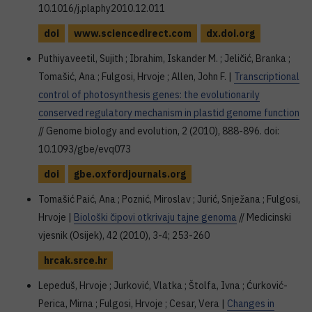
10.1016/j.plaphy2010.12.011
doi
www.sciencedirect.com
dx.doi.org
Puthiyaveetil, Sujith ; Ibrahim, Iskander M. ; Jeličić, Branka ;
Tomašić, Ana ; Fulgosi, Hrvoje ; Allen, John F. |
Transcriptional
control of photosynthesis genes: the evolutionarily
conserved regulatory mechanism in plastid genome function
// Genome biology and evolution, 2 (2010), 888-896. doi:
10.1093/gbe/evq073
doi
gbe.oxfordjournals.org
Tomašić Paić, Ana ; Poznić, Miroslav ; Jurić, Snježana ; Fulgosi,
Hrvoje |
Biološki čipovi otkrivaju tajne genoma
// Medicinski
vjesnik (Osijek), 42 (2010), 3-4; 253-260
hrcak.srce.hr
Lepeduš, Hrvoje ; Jurković, Vlatka ; Štolfa, Ivna ; Ćurković-
Perica, Mirna ; Fulgosi, Hrvoje ; Cesar, Vera |
Changes in