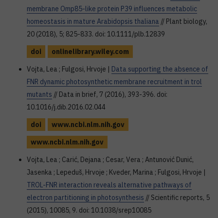
membrane Omp85-like protein P39 influences metabolic
homeostasis in mature Arabidopsis thaliana
// Plant biology,
20 (2018), 5; 825-833. doi: 10.1111/plb.12839
doi
onlinelibrary.wiley.com
Vojta, Lea ; Fulgosi, Hrvoje |
Data supporting the absence of
FNR dynamic photosynthetic membrane recruitment in trol
mutants
// Data in brief, 7 (2016), 393-396. doi:
10.1016/j.dib.2016.02.044
doi
www.ncbi.nlm.nih.gov
www.ncbi.nlm.nih.gov
Vojta, Lea ; Carić, Dejana ; Cesar, Vera ; Antunović Dunić,
Jasenka ; Lepeduš, Hrvoje ; Kveder, Marina ; Fulgosi, Hrvoje |
TROL-FNR interaction reveals alternative pathways of
electron partitioning in photosynthesis
// Scientific reports, 5
(2015), 10085, 9. doi: 10.1038/srep10085