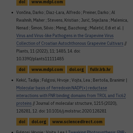
doi
www.mdpi.com
Vončina, Darko ; Diaz-Lara, Alfredo ; Preiner, Darko ; Al
Rwahnih, Maher ; Stevens, Kristian ; Jurić, Snježana ; Malenica,
Nenad ; Šimon, Silvio ; Meng, Baozhong ; Maletić, Edi et al. |
Virus and Virus-like Pathogens in the Grapevine Virus
Collection of Croatian Autochthonous Grapevine Cultivars
//
Plants, 11 (2022), 11; 1485, 14. doi:
10.3390/plants11111485
doi
www.mdpi.com
doi.org
fulir.irb.hr
Kekić, Tadija ; Fulgosi, Hrvoje ; Vojta, Lea ; Bertoša, Branimir |
Molecular basis of ferredoxin:NADP(+) reductase
interactions with FNR binding domains from TROL and Tic62
proteins
// Journal of molecular structure, 1215 (2020),
128281, 12. doi: 10.1016/j.molstruc.2020.128281
doi
doi.org
www.sciencedirect.com
Fulgosi, Hrvoje ; Vojta, Lea |
Tweaking Photosynthesis: FNR-