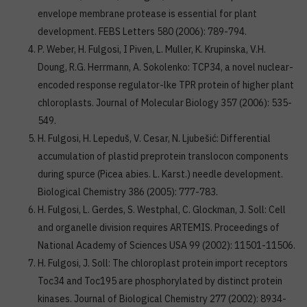
envelope membrane protease is essential for plant
development. FEBS Letters 580 (2006): 789-794.
P. Weber, H. Fulgosi, I Piven, L. Muller, K. Krupinska, V.H.
Doung, R.G. Herrmann, A. Sokolenko: TCP34, a novel nuclear-
encoded response regulator-lke TPR protein of higher plant
chloroplasts. Journal of Molecular Biology 357 (2006): 535-
549.
H. Fulgosi, H. Lepeduš, V. Cesar, N. Ljubešić: Differential
accumulation of plastid preprotein translocon components
during spurce (Picea abies. L. Karst.) needle development.
Biological Chemistry 386 (2005): 777-783.
H. Fulgosi, L. Gerdes, S. Westphal, C. Glockman, J. Soll: Cell
and organelle division requires ARTEMIS. Proceedings of
National Academy of Sciences USA 99 (2002): 11501-11506.
H. Fulgosi, J. Soll: The chloroplast protein import receptors
Toc34 and Toc195 are phosphorylated by distinct protein
kinases. Journal of Biological Chemistry 277 (2002): 8934-