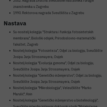
2002. Nagrada Društva Sveučilišnih nastavnika i drugih
znanstvenika u Zagrebu
1990. Rektorova nagrada Sveučilišta u Zagrebu
Nastava
Su-nositelj kolegija "Struktura i funkcija fotosintetskih
membrana", Biološki odsjek, Prirodoslovno-matematički
fakultet, Zagreb
Nositelj kolegija "Fotosinteza", Odjel za biologiju, Sveučilište
Josipa Jurja Strossmayera, Osijek
Nositelj kolegija "Evolucija genoma", Odjel za biologiju,
Sveučilište Josipa Jurja Strossmayera, Osijek
Nositelj kolegija "Genetičko inženjerstvo", Odjel za biologiju,
Sveučilište Josipa Jurja Strossmayera, Osijek
Nositelj kolegija "Mikrobiologija", Veleučilište "Marko
Marulić", Knin
Nositelj kolegija "Genetičko inženjerstvo u biotehnologiji",
Sveučilišni interdisciplinarni doktorski studij "Molekularne