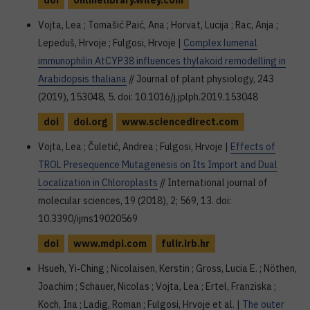
doi
onlinelibrary.wiley.com
Vojta, Lea ; Tomašić Paić, Ana ; Horvat, Lucija ; Rac, Anja ;
Lepeduš, Hrvoje ; Fulgosi, Hrvoje |
Complex lumenal
immunophilin AtCYP38 influences thylakoid remodelling in
Arabidopsis thaliana
// Journal of plant physiology, 243
(2019), 153048, 5. doi: 10.1016/j.jplph.2019.153048
doi
doi.org
www.sciencedirect.com
Vojta, Lea ; Čuletić, Andrea ; Fulgosi, Hrvoje |
Effects of
TROL Presequence Mutagenesis on Its Import and Dual
Localization in Chloroplasts
// International journal of
molecular sciences, 19 (2018), 2; 569, 13. doi:
10.3390/ijms19020569
doi
www.mdpi.com
fulir.irb.hr
Hsueh, Yi‐Ching ; Nicolaisen, Kerstin ; Gross, Lucia E. ; Nöthen,
Joachim ; Schauer, Nicolas ; Vojta, Lea ; Ertel, Franziska ;
Koch, Ina ; Ladig, Roman ; Fulgosi, Hrvoje et al. |
The outer