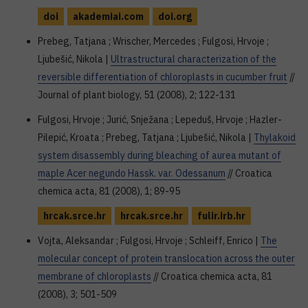
doi
akademiai.com
doi.org
Prebeg, Tatjana ; Wrischer, Mercedes ; Fulgosi, Hrvoje ;
Ljubešić, Nikola |
Ultrastructural characterization of the
reversible differentiation of chloroplasts in cucumber fruit
//
Journal of plant biology, 51 (2008), 2; 122-131
Fulgosi, Hrvoje ; Jurić, Snježana ; Lepeduš, Hrvoje ; Hazler-
Pilepić, Kroata ; Prebeg, Tatjana ; Ljubešić, Nikola |
Thylakoid
system disassembly during bleaching of aurea mutant of
maple Acer negundo Hassk. var. Odessanum
// Croatica
chemica acta, 81 (2008), 1; 89-95
hrcak.srce.hr
hrcak.srce.hr
fulir.irb.hr
Vojta, Aleksandar ; Fulgosi, Hrvoje ; Schleiff, Enrico |
The
molecular concept of protein translocation across the outer
membrane of chloroplasts
// Croatica chemica acta, 81
(2008), 3; 501-509