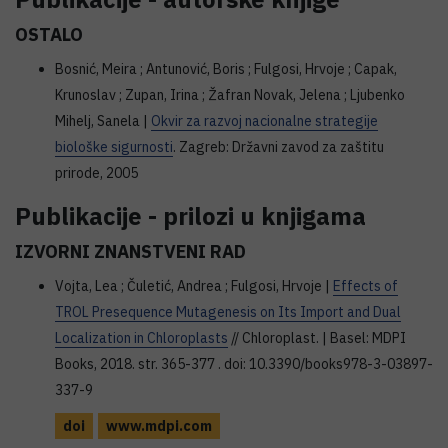
OSTALO
Bosnić, Meira ; Antunović, Boris ; Fulgosi, Hrvoje ; Capak,
Krunoslav ; Zupan, Irina ; Žafran Novak, Jelena ; Ljubenko
Mihelj, Sanela |
Okvir za razvoj nacionalne strategije
biološke sigurnosti
. Zagreb: Državni zavod za zaštitu
prirode, 2005
Publikacije - prilozi u knjigama
IZVORNI ZNANSTVENI RAD
Vojta, Lea ; Čuletić, Andrea ; Fulgosi, Hrvoje |
Effects of
TROL Presequence Mutagenesis on Its Import and Dual
Localization in Chloroplasts
// Chloroplast. | Basel: MDPI
Books, 2018. str. 365-377 . doi: 10.3390/books978-3-03897-
337-9
doi
www.mdpi.com