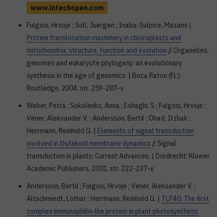
www.intechopen.com
Fulgosi, Hrvoje ; Soll, Juergen ; Inaba-Sulpice, Masami |
Protein translocation machinery in chloroplasts and
mitochondria: structure, function and evolution
// Organelles,
genomes and eukaryote phylogeny: an evolutionary
synthesis in the age of genomics. | Boca Raton (FL):
Routledge, 2004. str. 259-287-x
Weber, Petra ; Sokolenko, Anna ; Eshaghi, S ; Fulgosi, Hrvoje ;
Vener, Aleksander V. ; Andersson, Bertil ; Ohad, Itzhak ;
Herrmann, Reinhold G. |
Elements of signal transduction
involved in thylakoid membrane dynamics
// Signal
transduction in plants: Current Advances. | Dordrecht: Kluwer
Academic Publishers, 2001. str. 222-237-x
Andersson, Bertil ; Fulgosi, Hrvoje ; Vener, Aleksander V. ;
Altschmiedt, Lothar ; Herrmann, Reinhold G. |
TLP40: The first
complex immunophilin-lke protein in plant photosynthetic