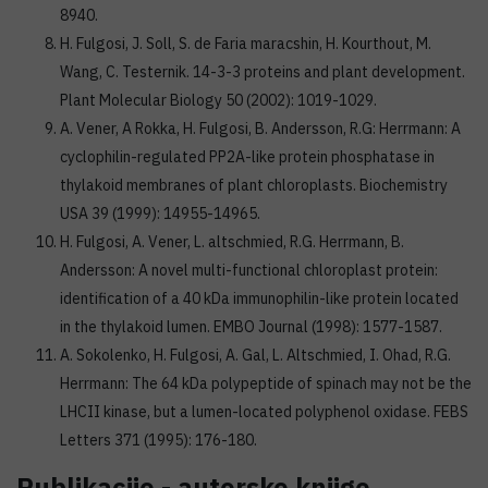
8940.
H. Fulgosi, J. Soll, S. de Faria maracshin, H. Kourthout, M.
Wang, C. Testernik. 14-3-3 proteins and plant development.
Plant Molecular Biology 50 (2002): 1019-1029.
A. Vener, A Rokka, H. Fulgosi, B. Andersson, R.G: Herrmann: A
cyclophilin-regulated PP2A-like protein phosphatase in
thylakoid membranes of plant chloroplasts. Biochemistry
USA 39 (1999): 14955-14965.
H. Fulgosi, A. Vener, L. altschmied, R.G. Herrmann, B.
Andersson: A novel multi-functional chloroplast protein:
identification of a 40 kDa immunophilin-like protein located
in the thylakoid lumen. EMBO Journal (1998): 1577-1587.
A. Sokolenko, H. Fulgosi, A. Gal, L. Altschmied, I. Ohad, R.G.
Herrmann: The 64 kDa polypeptide of spinach may not be the
LHCII kinase, but a lumen-located polyphenol oxidase. FEBS
Letters 371 (1995): 176-180.
Publikacije - autorske knjige