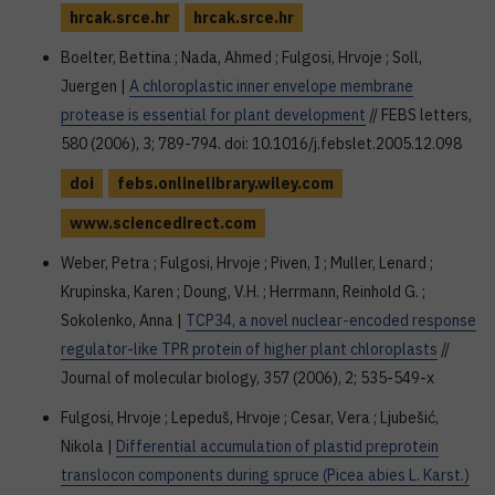
hrcak.srce.hr
hrcak.srce.hr
Boelter, Bettina ; Nada, Ahmed ; Fulgosi, Hrvoje ; Soll,
Juergen |
A chloroplastic inner envelope membrane
protease is essential for plant development
// FEBS letters,
580 (2006), 3; 789-794. doi: 10.1016/j.febslet.2005.12.098
doi
febs.onlinelibrary.wiley.com
www.sciencedirect.com
Weber, Petra ; Fulgosi, Hrvoje ; Piven, I ; Muller, Lenard ;
Krupinska, Karen ; Doung, V.H. ; Herrmann, Reinhold G. ;
Sokolenko, Anna |
TCP34, a novel nuclear-encoded response
regulator-like TPR protein of higher plant chloroplasts
//
Journal of molecular biology, 357 (2006), 2; 535-549-x
Fulgosi, Hrvoje ; Lepeduš, Hrvoje ; Cesar, Vera ; Ljubešić,
Nikola |
Differential accumulation of plastid preprotein
translocon components during spruce (Picea abies L. Karst.)