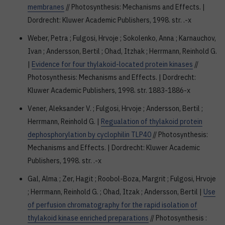
membranes
// Photosynthesis: Mechanisms and Effects. |
Dordrecht: Kluwer Academic Publishers, 1998. str. .-x
Weber, Petra ; Fulgosi, Hrvoje ; Sokolenko, Anna ; Karnauchov,
Ivan ; Andersson, Bertil ; Ohad, Itzhak ; Herrmann, Reinhold G.
|
Evidence for four thylakoid-located protein kinases
//
Photosynthesis: Mechanisms and Effects. | Dordrecht:
Kluwer Academic Publishers, 1998. str. 1883-1886-x
Vener, Aleksander V. ; Fulgosi, Hrvoje ; Andersson, Bertil ;
Herrmann, Reinhold G. |
Regualation of thylakoid protein
dephosphorylation by cyclophilin TLP40
// Photosynthesis:
Mechanisms and Effects. | Dordrecht: Kluwer Academic
Publishers, 1998. str. .-x
Gal, Alma ; Zer, Hagit ; Roobol-Boza, Margrit ; Fulgosi, Hrvoje
; Herrmann, Reinhold G. ; Ohad, Itzak ; Andersson, Bertil |
Use
of perfusion chromatography for the rapid isolation of
thylakoid kinase enriched preparations
// Photosynthesis :