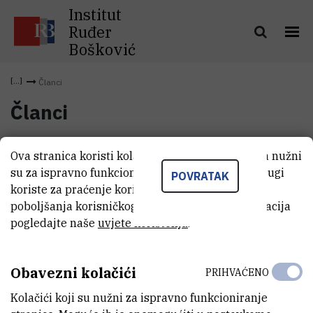
Institut
Ruđer
Bošković
Članci
Članci
O labosu
Ova stranica koristi kolačiće. Neki od tih kolačića nužni
su za ispravno funkcioniranje stranice, dok se drugi
POVRATAK
koriste za praćenje korištenja stranice radi
poboljšanja korisničkog iskustva. Za više informacija
pogledajte naše
uvjete korištenja
.
Obavezni kolačići
PRIHVAĆENO
Kolačići koji su nužni za ispravno funkcioniranje