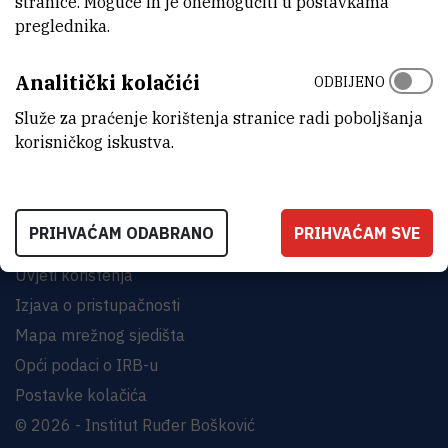
stranice. Moguće ih je onemogućiti u postavkama
preglednika.
INSTITUT RUĐER BOŠKOVIĆ
Analitički kolačići
ODBIJENO
Bijenička cesta 54, 10000 Zagreb
KONTAKTIRAJTE NAS
Služe za praćenje korištenja stranice radi poboljšanja
korisničkog iskustva.
PRIHVAĆAM ODABRANO
PRIHVAĆAM SVE
Uvjeti korištenja
Izjava o pristupačnosti
Mapa mrežnog sjedišta
Opći podaci o IRB-u
Postavke kolačića
© 2026 - Institut Ruđer Bošković