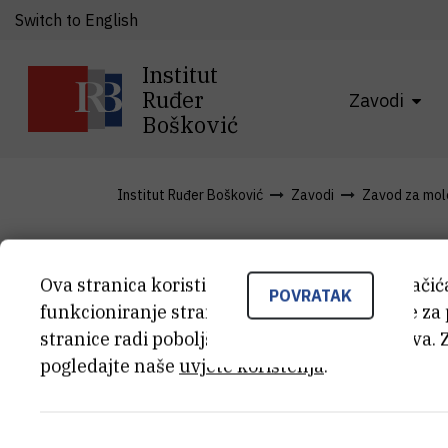
Switch to English
Institut
Ruđer
Zavodi
Bošković
Institut Ruđer Bošković
Zavodi
Zavod za mole
Novosti
Ova stranica koristi kolačiće. Neki od tih kolači
POVRATAK
funkcioniranje stranice, dok se drugi koriste za
stranice radi poboljšanja korisničkog iskustva. 
pogledajte naše
uvjete korištenja
.