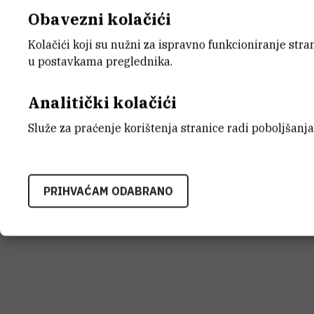
Obavezni kolačići
Kolačići koji su nužni za ispravno funkcioniranje str
INSTITUT RUĐER BOŠK
u postavkama preglednika.
Bijenička cesta 54, 1000
KONTAKTIRAJTE NAS
Analitički kolačići
Služe za praćenje korištenja stranice radi poboljšanja
Uvjeti korištenja
Izjava o pristupačnosti
Mapa mrežnog
PRIHVAĆAM ODABRANO