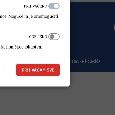
PRIHVAĆENO
anice. Moguće ih je onemogućiti
OVIĆ
0 Zagreb
ODBIJENO
 korisničkog iskustva.
 sjedišta
Opći podaci o IRB-u
Postavke kolačića
PRIHVAĆAM SVE