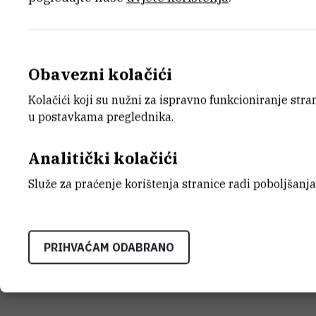
KATEGORIJA
DATUM 
Znanstveni projekti
1.2.2007.
Ministarstva znanosti,
obrazovanja i športa
Obavezni kolačići
Kolačići koji su nužni za ispravno funkcioniranje str
u postavkama preglednika.
STATUS
Završen
Analitički kolačići
Služe za praćenje korištenja stranice radi poboljšanja
PRIHVAĆAM ODABRANO