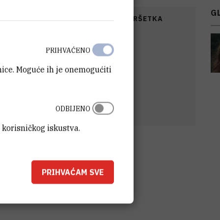
G
POČETKA
DATUM ZAVRŠETKA
31.12.2011.
PRIHVAĆENO
anice. Moguće ih je onemogućiti
ODBIJENO
 korisničkog iskustva.
PRIHVAĆAM SVE