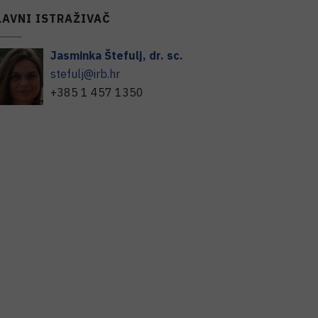
LAVNI ISTRAŽIVAČ
Jasminka
Štefulj
,
dr. sc.
stefulj@irb.hr
+385 1 457 1350