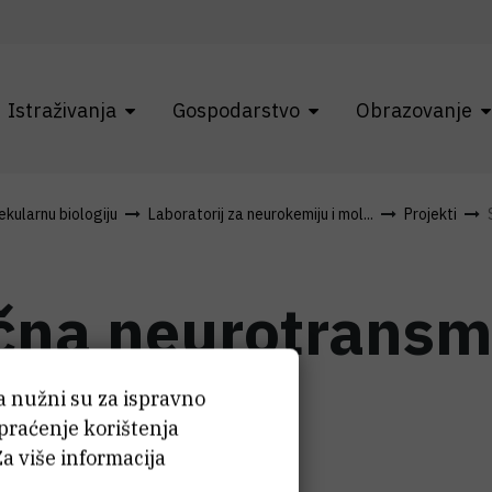
Istraživanja
Gospodarstvo
Obrazovanje
kularnu biologiju
Laboratorij za neurokemiju i mol...
Projekti
čna neurotransmis
onašanje
ća nužni su za ispravno
 praćenje korištenja
Za više informacija