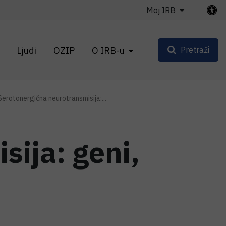
Moj IRB
Ljudi
OZIP
O IRB-u
Pretraži
Serotonergična neurotransmisija:...
ija: geni,