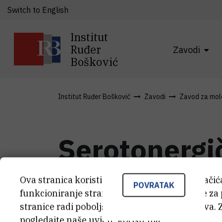
Switch to English
Institut
Ruđer
Zavodi
Bošković
Institut Ruđer Bošković
Zavodi
Zavod za mole
Serotonergi
proteini i p
Ova stranica koristi kolačiće. Neki od tih kolači
POVRATAK
funkcioniranje stranice, dok se drugi koriste za
stranice radi poboljšanja korisničkog iskustva. 
pogledajte naše
uvjete korištenja
.