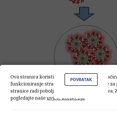
Ova stranica koristi kolačiće. Neki od tih kolači
POVRATAK
funkcioniranje stranice, dok se drugi koriste za
stranice radi poboljšanja korisničkog iskustva. 
pogledajte naše
uvjete korištenja
.