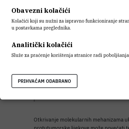
Obavezni kolačići
Hipoteza: Utišavanje integrina pomoću integrin-speci
smanjiti migraciju i invaziju. Koji signalni putevi su za
Kolačići koji su nužni za ispravno funkcioniranje str
u postavkama preglednika.
Analitički kolačići
KATEGORIJA
DATUM 
Projekti Hrvatske zaklade za
1.9.2014.
Služe za praćenje korištenja stranice radi poboljšanja
znanost
PRIHVAĆAM ODABRANO
STATUS
Završen
Otkrivanje molekularnih mehanizama uk
protutumorske lijekove može povećati t