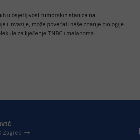
h u osjetljivost tumorskih stanica na
e i invazije, može povećati naše znanje biologije
molekule za liječenje TNBC i melanoma.
OVIĆ
0 Zagreb