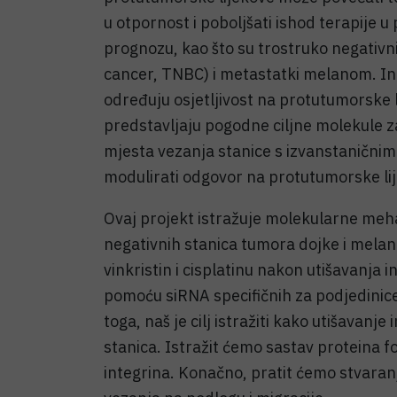
u otpornost i poboljšati ishod terapije 
prognozu, kao što su trostruko negativni
cancer, TNBC) i metastatki melanom. Int
određuju osjetljivost na protutumorske li
predstavljaju pogodne ciljne molekule z
mjesta vezanja stanice s izvanstaničnim
modulirati odgovor na protutumorske li
Ovaj projekt istražuje molekularne meha
negativnih stanica tumora dojke i mela
vinkristin i cisplatinu nakon utišavanja
pomoću siRNA specifičnih za podjedinice 
toga, naš je cilj istražiti kako utišavanje
stanica. Istražit ćemo sastav proteina fo
integrina. Konačno, pratit ćemo stvaranj