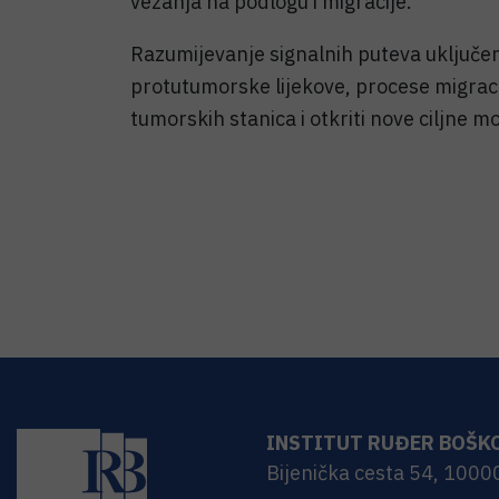
vezanja na podlogu i migracije.
Razumijevanje signalnih puteva uključeni
protutumorske lijekove, procese migracij
tumorskih stanica i otkriti nove ciljne 
INSTITUT RUĐER BOŠK
Bijenička cesta 54, 1000