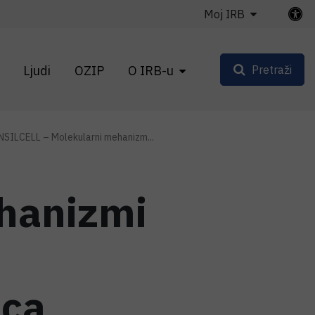
Moj IRB
Ljudi
OZIP
O IRB-u
Pretraži
NSILCELL – Molekularni mehanizm...
hanizmi
ica