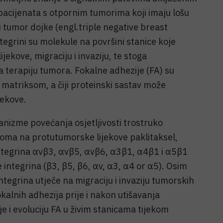
u pacijenata s otpornim tumorima koji imaju lošu
 tumor dojke (engl.triple negative breast
egrini su molekule na površini stanice koje
jekove, migraciju i invaziju, te stoga
a terapiju tumora. Fokalne adhezije (FA) su
 matriksom, a čiji proteinski sastav može
jekove.
nizme povećanja osjetljivosti trostruko
noma na protutumorske lijekove paklitaksel,
 integrina αvβ3, αvβ5, αvβ6, α3β1, α4β1 i α5β1
integrina (β3, β5, β6, αv, α3, α4 or α5). Osim
 integrina utječe na migraciju i invaziju tumorskih
kalnih adhezija prije i nakon utišavanja
e i evoluciju FA u živim stanicama tijekom