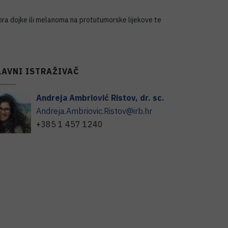
ora dojke ili melanoma na protutumorske lijekove te
LAVNI ISTRAŽIVAČ
Andreja
Ambriović Ristov
,
dr. sc.
Andreja.Ambriovic.Ristov@irb.hr
+385 1 457 1240