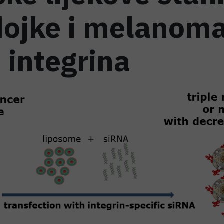
dojke i melanom
 integrina