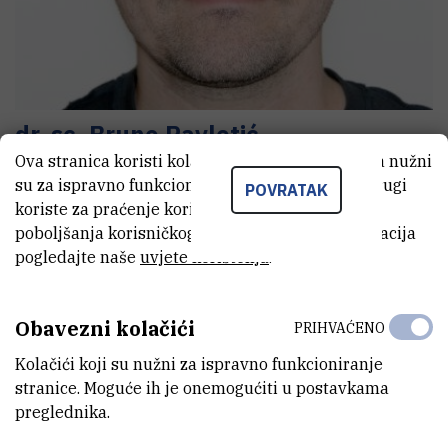
dr. sc.
Bruno
Pavletić
Ova stranica koristi kolačiće. Neki od tih kolačića nužni
viši asistent
su za ispravno funkcioniranje stranice, dok se drugi
POVRATAK
koriste za praćenje korištenja stranice radi
poboljšanja korisničkog iskustva. Za više informacija
E-MAIL
pogledajte naše
uvjete korištenja
.
brpavleti@irb.hr
ZAVOD
Obavezni kolačići
PRIHVAĆENO
Zavod za molekularnu biologiju
Kolačići koji su nužni za ispravno funkcioniranje
LABORATORIJ
stranice. Moguće ih je onemogućiti u postavkama
Laboratorij za staničnu biologiju i prijenos signala
preglednika.
ADRESA