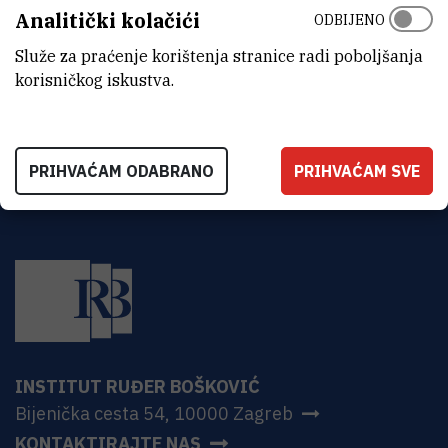
Analitički kolačići
Institut Ruđer Bošković
ODBIJENO
Bijenička 54
HR-10000 Zagreb
Služe za praćenje korištenja stranice radi poboljšanja
korisničkog iskustva.
PRIHVAĆAM ODABRANO
PRIHVAĆAM SVE
INSTITUT RUĐER BOŠKOVIĆ
Bijenička cesta 54, 10000 Zagreb
KONTAKTIRAJTE NAS