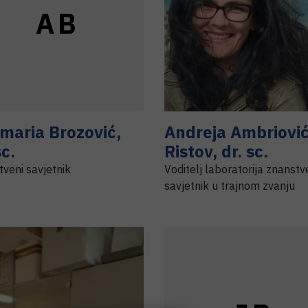
A
B
maria
Brozović
,
Andreja
Ambriovi
sc.
Ristov
,
dr. sc.
veni savjetnik
Voditelj laboratorija znanstv
savjetnik u trajnom zvanju