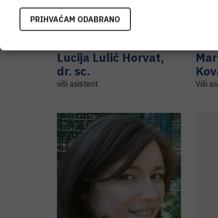
PRIHVAĆAM ODABRANO
Lucija
Lulić Horvat
,
Mar
dr. sc.
Kov
viši asistent
Viši a