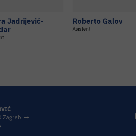
ra
Jadrijević-
Roberto
Galov
dar
Asistent
nt
OVIĆ
0 Zagreb