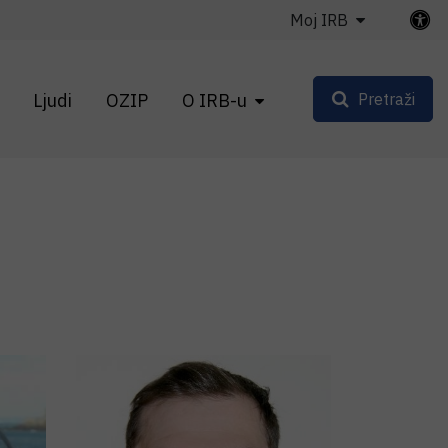
Moj IRB
Ljudi
OZIP
O IRB-u
Pretraži