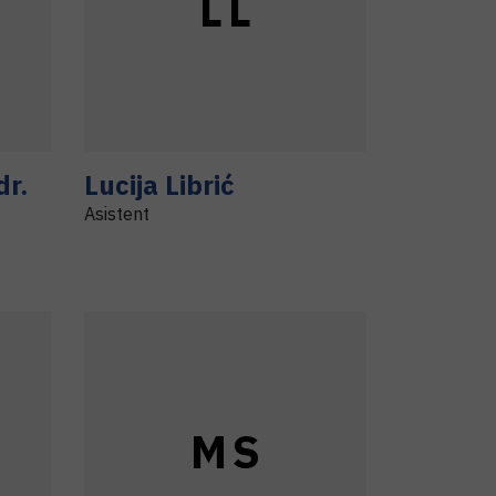
L
L
dr.
Lucija
Librić
Asistent
M
S