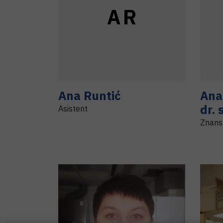
A
R
Ana
Runtić
Ana
dr. 
Asistent
Znanst