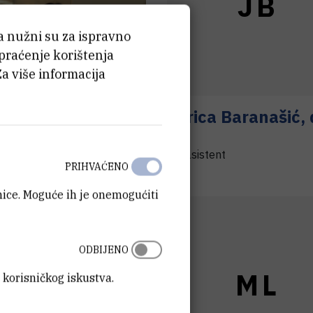
J
B
ća nužni su za ispravno
 praćenje korištenja
Za više informacija
bela
Drašković
Jurica
Baranašić
,
sc.
nt
viši asistent
PRIHVAĆENO
anice. Moguće ih je onemogućiti
ODBIJENO
M
P
M
L
 korisničkog iskustva.