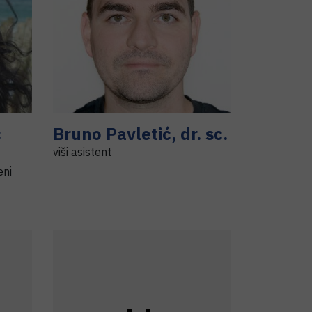
ć
Bruno
Pavletić
,
dr. sc.
viši asistent
eni