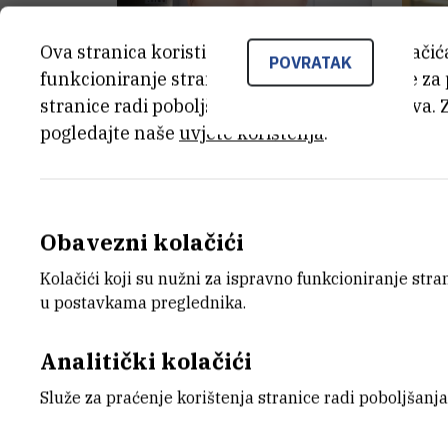
Ova stranica koristi kolačiće. Neki od tih kolači
POVRATAK
funkcioniranje stranice, dok se drugi koriste za
stranice radi poboljšanja korisničkog iskustva. 
pogledajte naše
uvjete korištenja
.
Dragomira
Majhen
,
dr.
Isa
sc.
Asiste
Znanstveni savjetnik
Obavezni kolačići
Kolačići koji su nužni za ispravno funkcioniranje str
u postavkama preglednika.
Analitički kolačići
Služe za praćenje korištenja stranice radi poboljšanja