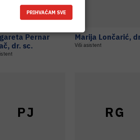
PRIHVAĆAM SVE
gareta
Pernar
Marija
Lončarić
,
dr
ač
,
dr. sc.
Viši asistent
sistent
P
J
R
G