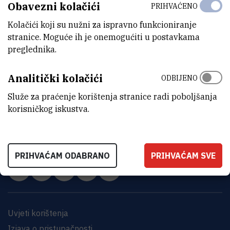
Obavezni kolačići
PRIHVAĆENO
Kolačići koji su nužni za ispravno funkcioniranje
stranice. Moguće ih je onemogućiti u postavkama
preglednika.
Analitički kolačići
ODBIJENO
Služe za praćenje korištenja stranice radi poboljšanja
INSTITUT RUĐER BOŠKOVIĆ
korisničkog iskustva.
Bijenička cesta 54, 10000 Zagreb
KONTAKTIRAJTE NAS
PRIHVAĆAM ODABRANO
PRIHVAĆAM SVE
Uvjeti korištenja
Izjava o pristupačnosti