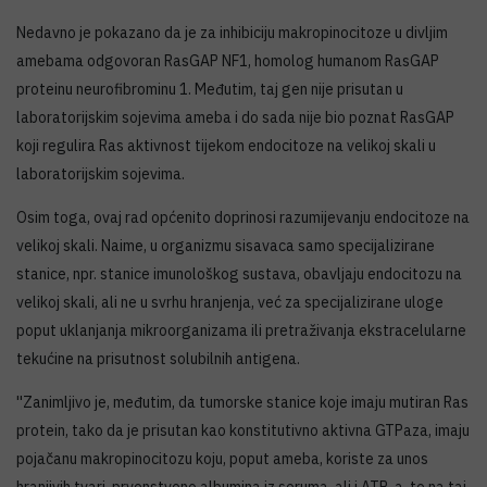
Nedavno je pokazano da je za inhibiciju makropinocitoze u divljim
amebama odgovoran RasGAP NF1, homolog humanom RasGAP
proteinu neurofibrominu 1. Međutim, taj gen nije prisutan u
laboratorijskim sojevima ameba i do sada nije bio poznat RasGAP
koji regulira Ras aktivnost tijekom endocitoze na velikoj skali u
laboratorijskim sojevima.
Osim toga, ovaj rad općenito doprinosi razumijevanju endocitoze na
velikoj skali. Naime, u organizmu sisavaca samo specijalizirane
stanice, npr. stanice imunološkog sustava, obavljaju endocitozu na
velikoj skali, ali ne u svrhu hranjenja, već za specijalizirane uloge
poput uklanjanja mikroorganizama ili pretraživanja ekstracelularne
tekućine na prisutnost solubilnih antigena.
''Zanimljivo je, međutim, da tumorske stanice koje imaju mutiran Ras
protein, tako da je prisutan kao konstitutivno aktivna GTPaza, imaju
pojačanu makropinocitozu koju, poput ameba, koriste za unos
hranjivih tvari, prvenstveno albumina iz seruma, ali i ATP-a, te na taj