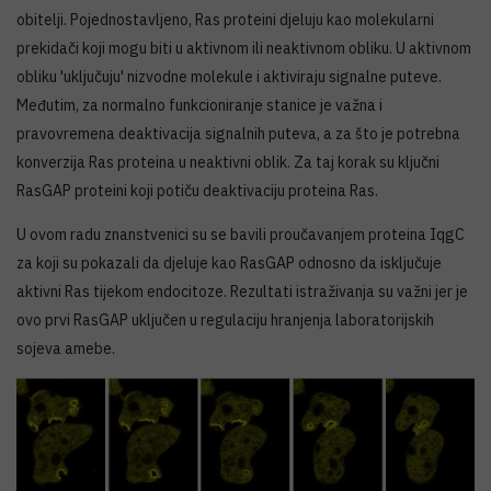
obitelji. Pojednostavljeno, Ras proteini djeluju kao molekularni
prekidači koji mogu biti u aktivnom ili neaktivnom obliku. U aktivnom
obliku 'uključuju' nizvodne molekule i aktiviraju signalne puteve.
Međutim, za normalno funkcioniranje stanice je važna i
pravovremena deaktivacija signalnih puteva, a za što je potrebna
konverzija Ras proteina u neaktivni oblik. Za taj korak su ključni
RasGAP proteini koji potiču deaktivaciju proteina Ras.
U ovom radu znanstvenici su se bavili proučavanjem proteina IqgC
za koji su pokazali da djeluje kao RasGAP odnosno da isključuje
aktivni Ras tijekom endocitoze. Rezultati istraživanja su važni jer je
ovo prvi RasGAP uključen u regulaciju hranjenja laboratorijskih
sojeva amebe.