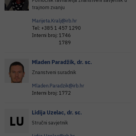
Pomoćnik ravnatelja znanstveni savjetnik u
trajnom zvanju
Marijeta.Kralj@irb.hr
Tel:
+385 1 457 1290
Interni broj:
1746
1789
Mladen
Paradžik
,
dr. sc.
Znanstveni suradnik
Mladen.Paradzik@irb.hr
Interni broj:
1772
Lidija
Uzelac
,
dr. sc.
L
U
Stručni savjetnik