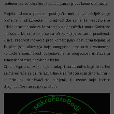
realnom (in vivo) okruženju te poboljšanje njihove komercijalizacije.
Projekt adresira problem postojećih metoda za obilježavanje
proteina u istraživačke ili dijagnostičke svrhe te nepostojanje
adekavatne metode za fototereapiju hipoksičnih tumora. Korištene
metode u klinici temelje se na učinku koji je ovisan o prisutnosti
kisika. Prednost inovacije pred komercijalno dostupnim bojama je
fotokemijska aktivacija koja omogućuje prostornu i vremensku
kontrolu i specifičnost obilježavanja te mogućnost uništavanja
tumorskih stanica neovisno o kisiku.
Ciljne skupine su tvrtke koje prodaju fluorescentne boje te tvrtke
zainteresirane za daljnji razvoj lijeka za fototerapiju tumora. Krajnji
korisnici su istraživači te pacijenti, tj. osobe koje koriste
dijagnostičke i terapijske pristupe.