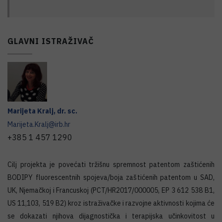
GLAVNI ISTRAŽIVAČ
Marijeta
Kralj
,
dr. sc.
Marijeta.Kralj@irb.hr
+385 1 457 1290
Cilj projekta je povećati tržišnu spremnost patentom zaštićenih
BODIPY fluorescentnih spojeva/boja zaštićenih patentom u SAD,
UK, Njemačkoj i Francuskoj (PCT/HR2017/000005, EP 3 612 538 B1,
US 11,103, 519 B2) kroz istraživačke i razvojne aktivnosti kojima će
se dokazati njihova dijagnostička i terapijska učinkovitost u