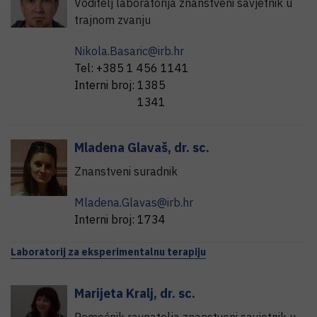
Voditelj laboratorija znanstveni savjetnik u
trajnom zvanju
Nikola.Basaric@irb.hr
Tel:
+385 1 456 1141
Interni broj:
1385
1341
Mladena
Glavaš
,
dr. sc.
Znanstveni suradnik
Mladena.Glavas@irb.hr
Interni broj:
1734
Laboratorij za eksperimentalnu terapiju
Marijeta
Kralj
,
dr. sc.