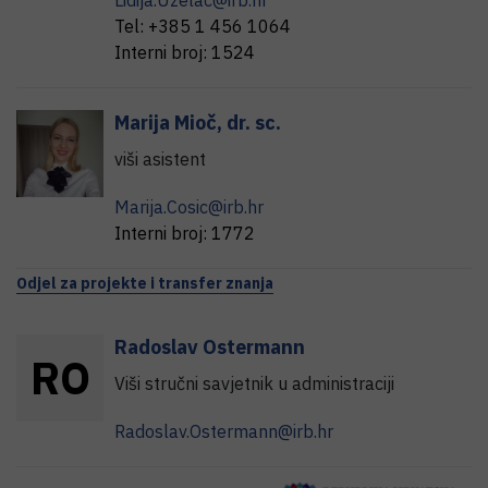
Lidija.Uzelac@irb.hr
Tel:
+385 1 456 1064
Interni broj:
1524
Marija
Mioč
,
dr. sc.
viši asistent
Marija.Cosic@irb.hr
Interni broj:
1772
Odjel za projekte i transfer znanja
Radoslav
Ostermann
R
O
Viši stručni savjetnik u administraciji
Radoslav.Ostermann@irb.hr