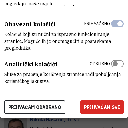
pogledajte naše
uvjete korištenja
.
trajnom zvanju
Marijeta.Kralj@irb.hr
Obavezni kolačići
PRIHVAĆENO
Tel:
+385 1 457 1290
Interni broj:
1746
Kolačići koji su nužni za ispravno funkcioniranje
1789
stranice. Moguće ih je onemogućiti u postavkama
preglednika.
Maja
Dragojević
M
D
Analitički kolačići
ODBIJENO
Administrator projekta
Služe za praćenje korištenja stranice radi poboljšanja
mdragoj@irb.hr
korisničkog iskustva.
2) Istraživački tim
Laboratorij za sintetsku organsku kemiju
PRIHVAĆAM ODABRANO
PRIHVAĆAM SVE
Nikola
Basarić
,
dr. sc.