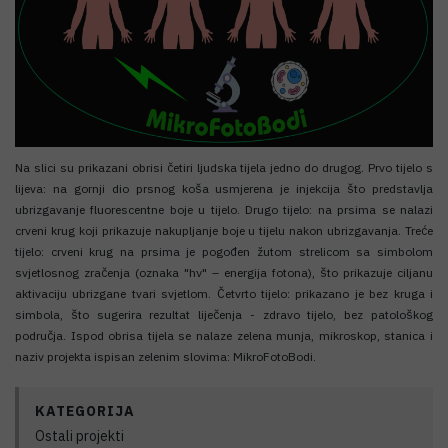
Na slici su prikazani obrisi četiri ljudska tijela jedno do drugog. Prvo tijelo s
lijeva: na gornji dio prsnog koša usmjerena je injekcija što predstavlja
ubrizgavanje fluorescentne boje u tijelo. Drugo tijelo: na prsima se nalazi
crveni krug koji prikazuje nakupljanje boje u tijelu nakon ubrizgavanja. Treće
tijelo: crveni krug na prsima je pogođen žutom strelicom sa simbolom
svjetlosnog zračenja (oznaka "hν" – energija fotona), što prikazuje ciljanu
aktivaciju ubrizgane tvari svjetlom. Četvrto tijelo: prikazano je bez kruga i
simbola, što sugerira rezultat liječenja - zdravo tijelo, bez patološkog
područja. Ispod obrisa tijela se nalaze zelena munja, mikroskop, stanica i
naziv projekta ispisan zelenim slovima: MikroFotoBodi.
KATEGORIJA
Ostali projekti