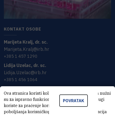
KONTAKT OSOBE
Marijeta
Kralj
,
dr. sc.
Marijeta.Kralj@irb.hr
+385 1 457 1290
Lidija
Uzelac
,
dr. sc.
Lidija.Uzelac@irb.hr
+385 1 456 1064
Ova stranica koristi kolačiće. Neki od tih kolačića nužni
KATEGORIJA
su za ispravno funkcioniranje stranice, dok se drugi
POVRATAK
koriste za praćenje korištenja stranice radi
Farmaceutska industrija
poboljšanja korisničkog iskustva. Za više informacija