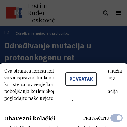
Institut
Ruđer
Bošković
Određivanje mutacija u protoonko...
Određivanje mutacija u
protoonkogenu ret
Ova stranica koristi kolačiće. Neki od tih kolačića nužni
su za ispravno funkcioniranje stranice, dok se drugi
POVRATAK
koriste za praćenje korištenja stranice radi
poboljšanja korisničkog iskustva. Za više informacija
pogledajte naše
uvjete korištenja
.
Obavezni kolačići
PRIHVAĆENO