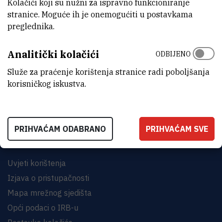
Kolačići koji su nužni za ispravno funkcioniranje
stranice. Moguće ih je onemogućiti u postavkama
preglednika.
Analitički kolačići
ODBIJENO
INSTITUT RUĐER BOŠKOVIĆ
Bijenička cesta 54, 10000 Zagreb
Služe za praćenje korištenja stranice radi poboljšanja
korisničkog iskustva.
KONTAKTIRAJTE NAS
PRIHVAĆAM ODABRANO
PRIHVAĆAM SVE
Uvjeti korištenja
Izjava o pristupačnosti
Mapa mrežnog sjedišta
Opći podaci o IRB-u