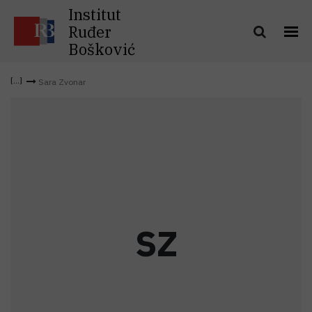
Institut
Ruđer
Bošković
Sara Zvonar
S
Z