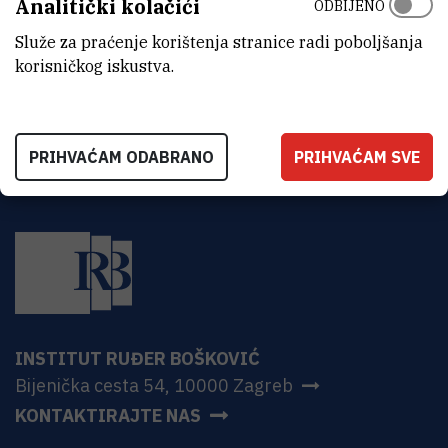
Analitički kolačići
ODBIJENO
ADRESA
Institut Ruđer Bošković
Služe za praćenje korištenja stranice radi poboljšanja
Bijenička 54
korisničkog iskustva.
HR-10000 Zagreb
PRIHVAĆAM ODABRANO
PRIHVAĆAM SVE
INSTITUT RUĐER BOŠKOVIĆ
Bijenička cesta 54, 10000 Zagreb
KONTAKTIRAJTE NAS