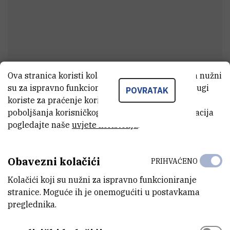
Ova stranica koristi kolačiće. Neki od tih kolačića nužni
Sara
Zvonar
su za ispravno funkcioniranje stranice, dok se drugi
POVRATAK
Asistent
koriste za praćenje korištenja stranice radi
poboljšanja korisničkog iskustva. Za više informacija
pogledajte naše
uvjete korištenja
.
E-MAIL
szvonar@irb.hr
Obavezni kolačići
PRIHVAĆENO
ZAVOD
Kolačići koji su nužni za ispravno funkcioniranje
Zavod za molekularnu medicinu
stranice. Moguće ih je onemogućiti u postavkama
preglednika.
LABORATORIJ
Laboratorij za epigenomiku