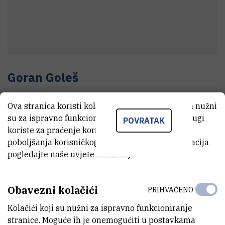
Goran
Goleš
Tehnički suradnik
Ova stranica koristi kolačiće. Neki od tih kolačića nužni
su za ispravno funkcioniranje stranice, dok se drugi
POVRATAK
koriste za praćenje korištenja stranice radi
E-MAIL
poboljšanja korisničkog iskustva. Za više informacija
Goran.Goles@irb.hr
pogledajte naše
uvjete korištenja
.
TELEFON
+385 1 457 1325
Obavezni kolačići
PRIHVAĆENO
INTERNI BROJ
Kolačići koji su nužni za ispravno funkcioniranje
1815
stranice. Moguće ih je onemogućiti u postavkama