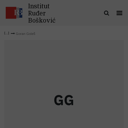
Institut
Ruđer
Bošković
Goran Goleš
G
G