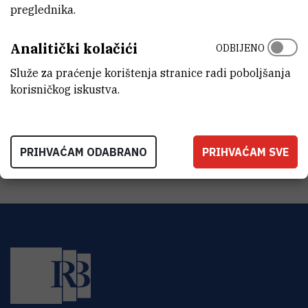
preglednika.
ZAVOD
Zavod za molekularnu medicinu
Analitički kolačići
ODBIJENO
LABORATORIJ
Pogon laboratorijskih životinja
Služe za praćenje korištenja stranice radi poboljšanja
korisničkog iskustva.
ADRESA
Institut Ruđer Bošković
Bijenička 54
HR-10000 Zagreb
PRIHVAĆAM ODABRANO
PRIHVAĆAM SVE