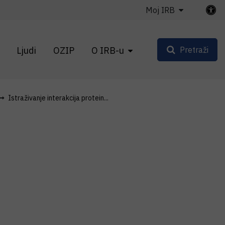
Moj IRB
Ljudi
OZIP
O IRB-u
Pretraži
Istraživanje interakcija protein...