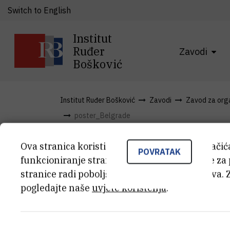
Switch to English
Institut
Ruđer
Zavodi
Bošković
Institut Ruđer Bošković
Zavodi
Zavod za organ
poster_Belgrade
Ova stranica koristi kolačiće. Neki od tih kolači
POVRATAK
poster_Belg
funkcioniranje stranice, dok se drugi koriste za
stranice radi poboljšanja korisničkog iskustva. 
pogledajte naše
uvjete korištenja
.
poster_Belgrade
(1,8 MB)