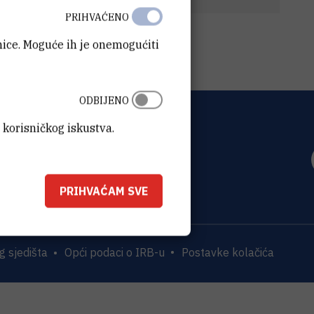
PRIHVAĆENO
anice. Moguće ih je onemogućiti
ODBIJENO
 korisničkog iskustva.
OVIĆ
0 Zagreb
PRIHVAĆAM SVE
 sjedišta
Opći podaci o IRB-u
Postavke kolačića