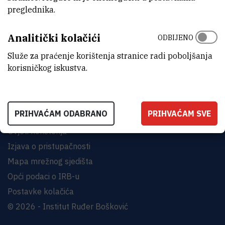
preglednika.
INSTITUT RUĐER BOŠKOVIĆ
Analitički kolačići
Bijenička cesta 54, 10000 Zagreb
ODBIJENO
KONTAKTIRAJTE NAS
Služe za praćenje korištenja stranice radi poboljšanja
korisničkog iskustva.
PRIHVAĆAM ODABRANO
PRIHVAĆAM SVE
Uvjeti korištenja
Izjava o pristupačnosti
Mapa mrežnog sjedišta
Opći podaci o IRB-u
Postavke kolačića
© 2026 - Institut Ruđer Bošković