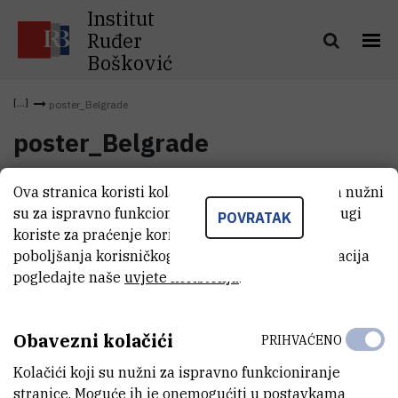
Institut
Ruđer
Bošković
poster_Belgrade
poster_Belgrade
Ova stranica koristi kolačiće. Neki od tih kolačića nužni
poster_Belgrade
(1,8 MB)
su za ispravno funkcioniranje stranice, dok se drugi
POVRATAK
koriste za praćenje korištenja stranice radi
poboljšanja korisničkog iskustva. Za više informacija
pogledajte naše
uvjete korištenja
.
Obavezni kolačići
PRIHVAĆENO
Kolačići koji su nužni za ispravno funkcioniranje
stranice. Moguće ih je onemogućiti u postavkama