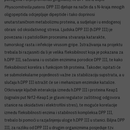
Physcomitrella patens
. DPP III djeluje na način da s N-kraja mnogih
oligopeptida odcjepljuje dipeptide i tako doprinosi
unutarstaničnom metabolizmu proteina, a sudjeluje i u endogenoj
obrani od oksidativnog stresa. Ljudska DPP III (h.DPP III) je
povezana i s patološkim procesima stvaranja katarakte,
tumorskog rasta i infekcije virusom gripe. Istraživanja na projektu
trebala bi razjasniti da li je velika fleksibilnost koja je pokazana za
h.DPP III, sačuvana i u ostalim enzimima porodice DPP III, te kako
fleksibilnost korelira s funkcijom tih proteina. Također, ispitati će
se submolekularne pojedinosti važne za stabilizaciju supstrata, a u
slučaju h.DPP III istražit će se i mehanizam enzimske katalize.
Otkrivanje ključnih interakcija između h.DPP III i proteina Keap1
(signalni put Nrf2-Keap1 je glavni regulator zaštitnog odgovora
stanice na oksidativni i elektrofilni stres), te moguće korelacije
između fleksibilnosti enzima i stabilnosti kompleksa DPP III,
trebalo bi pomoći u razjašnjenju uloge h.DPP III u stanici. Biljna DPP
III, za razliku od DPP III u drugim organizmima posjeduje tzv.