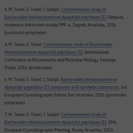
4. M. Tomin, S. Tomić, I. Sabljić:
Conformational study of
Bacteroides thetaiotaomicron dipeptidyl peptidase III
, Simpozij
studenata doktorskih studija PMF-a, Zagreb, Hrvatska, 2016.
(postersko priopćenje)
5. M. Tomin, S. Tomić:
Conformational study of Bacteroides
thetaiotaomicron dipeptidyl peptidase III
, International
Conference on Biochemistry and Molecular Biology, Venecija,
Italija, 2016. (predavanje)
6. M. Tomin, S. Tomić, I. Sabljić:
Bacteroides thetaiotaomicron
dipeptidyl peptidase III complexes with synthetic substrates
, 3rd
European Crystallography School, Bol, Hrvatska, 2016. (postersko
priopćenje)
7. M. Tomin, S. Tomić, I. Sabljić:
Conformational study of
Bacteroides thetaiotaomicron dipeptidyl peptidase III
, 29th
European Crystallographic Meeting, Rovinj, Hrvatska, 2015.