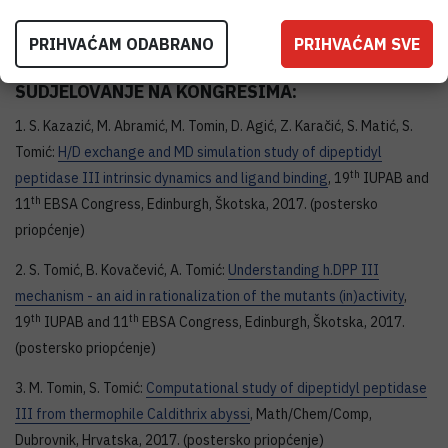
1. A. Tomić, S. Tomić:
Hunting the human DPP III active
conformation: combined thermodynamic and QM/MM calculations
,
PRIHVAĆAM ODABRANO
PRIHVAĆAM SVE
Dalton transactions
43
(2014) 15503-15514.
SUDJELOVANJE NA KONGRESIMA:
1. S. Kazazić, M. Abramić, M. Tomin, D. Agić, Z. Karačić, S. Matić, S.
Tomić:
H/D exchange and MD simulation study of dipeptidyl
th
peptidase III intrinsic dynamics and ligand binding
, 19
IUPAB and
th
11
EBSA Congress, Edinburgh, Škotska, 2017. (postersko
priopćenje)
2. S. Tomić, B. Kovačević, A. Tomić:
Understanding h.DPP III
mechanism - an aid in rationalization of the mutants (in)activity
,
th
th
19
IUPAB and 11
EBSA Congress, Edinburgh, Škotska, 2017.
(postersko priopćenje)
3. M. Tomin, S. Tomić:
Computational study of dipeptidyl peptidase
III from thermophile Caldithrix abyssi
, Math/Chem/Comp,
Dubrovnik, Hrvatska, 2017. (postersko priopćenje)