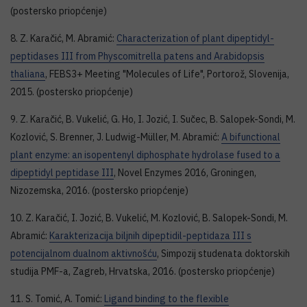
(postersko priopćenje)
8. Z. Karačić, M. Abramić:
Characterization of plant dipeptidyl-
peptidases III from Physcomitrella patens and Arabidopsis
thaliana
, FEBS3+ Meeting "Molecules of Life", Portorož, Slovenija,
2015. (postersko priopćenje)
9. Z. Karačić, B. Vukelić, G. Ho, I. Jozić, I. Sučec, B. Salopek-Sondi, M.
Kozlović, S. Brenner, J. Ludwig-Müller, M. Abramić:
A bifunctional
plant enzyme: an isopentenyl diphosphate hydrolase fused to a
dipeptidyl peptidase III
, Novel Enzymes 2016, Groningen,
Nizozemska, 2016. (postersko priopćenje)
10. Z. Karačić, I. Jozić, B. Vukelić, M. Kozlović, B. Salopek-Sondi, M.
Abramić:
Karakterizacija biljnih dipeptidil-peptidaza III s
potencijalnom dualnom aktivnošću
, Simpozij studenata doktorskih
studija PMF-a, Zagreb, Hrvatska, 2016. (postersko priopćenje)
11. S. Tomić, A. Tomić:
Ligand binding to the flexible