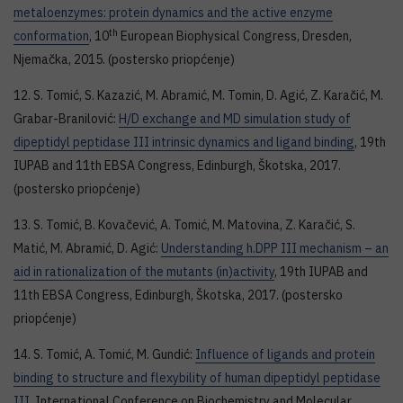
metaloenzymes: protein dynamics and the active enzyme
th
conformation
, 10
European Biophysical Congress, Dresden,
Njemačka, 2015. (postersko priopćenje)
12. S. Tomić, S. Kazazić, M. Abramić, M. Tomin, D. Agić, Z. Karačić, M.
Grabar-Branilović:
H/D exchange and MD simulation study of
dipeptidyl peptidase III intrinsic dynamics and ligand binding
, 19th
IUPAB and 11th EBSA Congress, Edinburgh, Škotska, 2017.
(postersko priopćenje)
13. S. Tomić, B. Kovačević, A. Tomić, M. Matovina, Z. Karačić, S.
Matić, M. Abramić, D. Agić:
Understanding h.DPP III mechanism – an
aid in rationalization of the mutants (in)activity
, 19th IUPAB and
11th EBSA Congress, Edinburgh, Škotska, 2017. (postersko
priopćenje)
14. S. Tomić, A. Tomić, M. Gundić:
Influence of ligands and protein
binding to structure and flexybility of human dipeptidyl peptidase
III
, International Conference on Biochemistry and Molecular