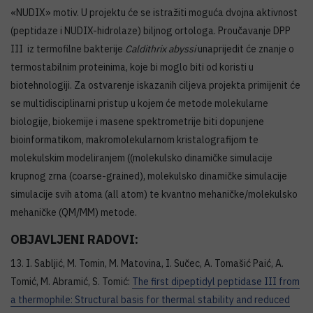
«NUDIX» motiv. U projektu će se istražiti moguća dvojna aktivnost
(peptidaze i NUDIX-hidrolaze) biljnog ortologa. Proučavanje DPP
III iz termofilne bakterije
Caldithrix abyssi
unaprijedit će znanje o
termostabilnim proteinima, koje bi moglo biti od koristi u
biotehnologiji. Za ostvarenje iskazanih ciljeva projekta primijenit će
se multidisciplinarni pristup u kojem će metode molekularne
biologije, biokemije i masene spektrometrije biti dopunjene
bioinformatikom, makromolekularnom kristalografijom te
molekulskim modeliranjem ((molekulsko dinamičke simulacije
krupnog zrna (coarse-grained), molekulsko dinamičke simulacije
simulacije svih atoma (all atom) te kvantno mehaničke/molekulsko
mehaničke (QM/MM) metode.
OBJAVLJENI RADOVI:
13. I. Sabljić, M. Tomin, M. Matovina, I. Sučec, A. Tomašić Paić, A.
Tomić, M. Abramić, S. Tomić:
The first dipeptidyl peptidase III from
a thermophile: Structural basis for thermal stability and reduced