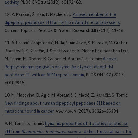
activity
, PLOS ONE
13
(2018), e0192488.
12. Z. Karačić, Ž. Ban, P. Macheroux:
A novel member of the
dipeptidyl peptidase III family from Armillariella tabescens
,
Current Topics in Peptide & Protein Research
18
(2017), 41-48.
11. A. Hromić-Jahjefendić, N. Jajčanin Jozić, S. Kazazić, M. Grabar
Branilović, Z. Karačić, J. Schrittwieser, K. Mohan Padmanabha Das,
M. Tomin, M. Oberer, K. Gruber, M. Abramić, S. Tomić:
A novel
Porphyromonas gingivalis enzyme: An atypical dipeptidyl
peptidase III with an ARM repeat domain
, PLOS ONE
12
(2017),
e0188915.
10. M. Matovina, D. Agić, M. Abramić, S. Matić, Z. Karačić, S. Tomić:
New findings about human dipeptidyl peptidase III based on
mutations found in cancer
,
RSC Adv
.
7
(2017), 36326-36334.
9. M. Tomin, S. Tomić:
Dynamic properties of dipeptidyl peptidase
III from
Bacteroides thetaiotaomicron
and the structural basis for