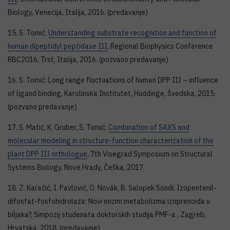
Biology, Venecija, Italija, 2016. (predavanje)
15. S. Tomić:
Understanding substrate recognition and function of
human dipeptidyl peptidase III
, Regional Biophysics Conference
RBC2016, Trst, Italija, 2016. (pozvano predavanje)
16. S. Tomić: Long range fluctuations of human DPP III – influence
of ligand binding, Karolinska Institutet, Huddinge, Švedska, 2015.
(pozvano predavanje)
17. S. Matić, K. Gruber, S. Tomić:
Combination of SAXS and
molecular modeling in structure-function characterization of the
plant DPP III orthologue
, 7th Visegrad Symposium on Structural
Systems Biology, Nove Hrady, Češka, 2017.
18. Z. Karačić, I. Pavlović, O. Novák, B. Salopek Sondi: Izopentenil-
difosfat-fosfohidrolaza: Novi enzim metabolizma izoprenoida u
biljaka?, Simpozij studenata doktorskih studija PMF-a , Zagreb,
Hrvatska, 2018. (predavanje)