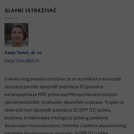
GLAVNI ISTRAŽIVAČ
Sanja
Tomić
,
dr. sc.
Sanja.Tomic@irb.hr
U okviru ovog projekta istraživat će se raznolikost u evolucijski
sačuvanoj porodici dipeptidil-peptidaza III (porodica
metalopeptidaza M49, prema bazi Merops) karakterizacijom
njihovih katalitičkih, strukturnih i dinamičkih svojstava. Projekt će
obuhvatiti šest dipeptidil-peptidaza III (DPP III): ljudsku,
kvaščevu, tri bakterijska ortologa (iz ljudskog simbionta
Bacteroides thetaiotaomicron
, termofila
Caldithrix abyssii
oralnog
patogena
Porphyromonas gingivalis
), te DPP III iz biljke