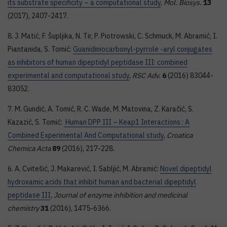
its substrate specificity – a computational study
,
Mol. Biosys.
13
(2017), 2407-2417.
8. J. Matić, F. Šupljika, N. Tir, P. Piotrowski, C. Schmuck, M. Abramić, I.
Piantanida, S. Tomić:
Guanidiniocarbonyl-pyrrole -aryl conjugates
as inhibitors of human dipeptidyl peptidase III: combined
experimental and computational study
,
RSC Adv.
6
(2016) 83044-
83052.
7. M. Gundić, A. Tomić, R. C. Wade, M. Matovina, Z. Karačić, S.
Kazazić, S. Tomić:
Human DPP III – Keap1 Interactions : A
Combined Experimental And Computational study
,
Croatica
Chemica Acta
89
(2016), 217-228.
6. A. Cvitešić, J. Makarević, I. Sabljić, M. Abramić:
Novel dipeptidyl
hydroxamic acids that inhibit human and bacterial dipeptidyl
peptidase III
,
Journal of enzyme inhibition and medicinal
chemistry
31
(2016), 1475-6366.